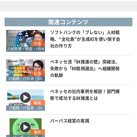
関連コンテンツ
ソフトバンクの「ブレない」人材戦
略、“全社員”が生成AIを使い倒す会
記事
社の作り方
人材管理・育成・HRM
ベネッセ流「DX推進の壁」突破法、
失敗から「DX銘柄選出」へ組織開発
記事
の軌跡
IT戦略・IT投資・DX
ベネッセの社内事例を解説！部門横
断で成功するDX推進とは
動画
IT戦略・IT投資・DX
パーパス経営の実践
動画