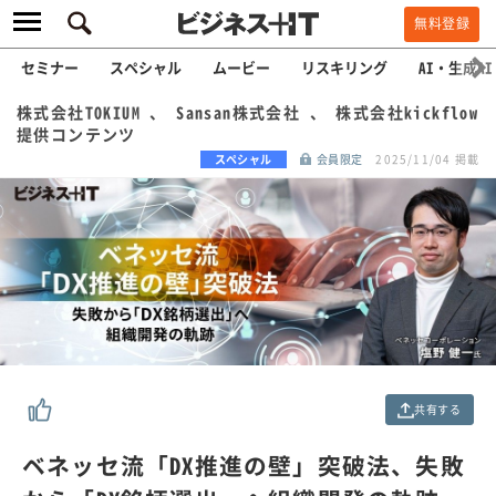
無料登録
セミナー
スペシャル
ムービー
リスキリング
AI・生成AI
株式会社TOKIUM 、 Sansan株式会社 、 株式会社kickflow
提供コンテンツ
スペシャル
会員限定
2025/11/04 掲載
共有する
ベネッセ流「DX推進の壁」突破法、失敗