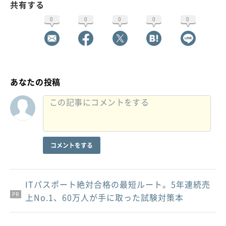
共有する
0
0
0
0
0
あなたの投稿
コメントをする
ITパスポート絶対合格の最短ルート。5年連続売
PR
PR
PR
上No.1、60万人が手に取った試験対策本