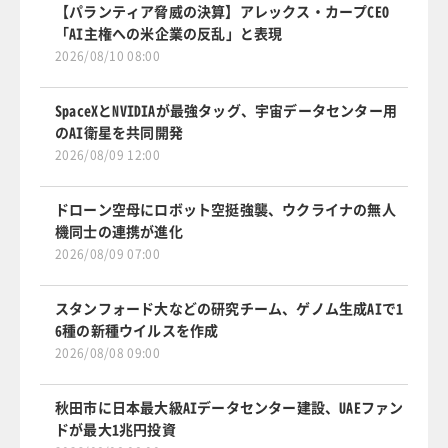
【パランティア脅威の決算】アレックス・カープCEO
「AI主権への米企業の反乱」と表現
2026/08/10 08:00
SpaceXとNVIDIAが最強タッグ、宇宙データセンター用
のAI衛星を共同開発
2026/08/09 12:00
ドローン空母にロボット空挺強襲、ウクライナの無人
機同士の連携が進化
2026/08/09 07:00
スタンフォード大などの研究チーム、ゲノム生成AIで1
6種の新種ウイルスを作成
2026/08/08 09:00
秋田市に日本最大級AIデータセンター建設、UAEファン
ドが最大1兆円投資