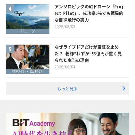
アンソロピックのAIドローン「Proj
4
ect Pilot」、成功率0％でも驚異的
な自律飛行の実力
2026/08/03
ドローン
なぜライブドアだけが東証を止め
5
た？ 粉飾“わずか”53億円が重く見
られた本当の理由
2026/08/04
財務会計・管理会計
もっと見る