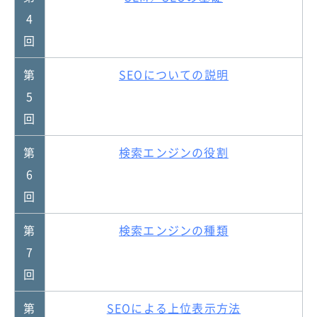
4
回
第
SEOについての説明
5
回
第
検索エンジンの役割
6
回
第
検索エンジンの種類
7
回
第
SEOによる上位表示方法