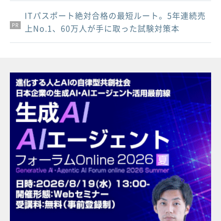
ITパスポート絶対合格の最短ルート。5年連続売
PR
PR
PR
上No.1、60万人が手に取った試験対策本