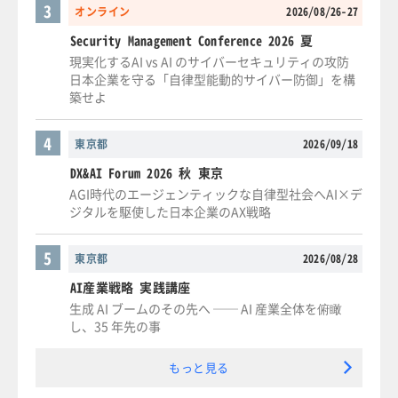
3
オンライン
2026/08/26-27
Security Management Conference 2026 夏
現実化するAI vs AI のサイバーセキュリティの攻防
日本企業を守る「自律型能動的サイバー防御」を構
築せよ
4
東京都
2026/09/18
DX&AI Forum 2026 秋 東京
AGI時代のエージェンティックな自律型社会へAI×デ
ジタルを駆使した日本企業のAX戦略
5
東京都
2026/08/28
AI産業戦略 実践講座
生成 AI ブームのその先へ ── AI 産業全体を俯瞰
し、35 年先の事
もっと見る