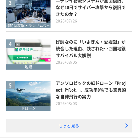
ニチレイ物流システムが全面復旧、
3
なぜ10日でサイバー攻撃から復旧で
きたのか？
2026/07/26
標的型攻撃・ランサムウェア対策
好調なのに「いよぎん・愛媛銀」が
4
統合した理由、残された…四国地銀
サバイバル大解説
2026/08/05
地銀
アンソロピックのAIドローン「Proj
5
ect Pilot」、成功率0％でも驚異的
な自律飛行の実力
2026/08/03
ドローン
もっと見る