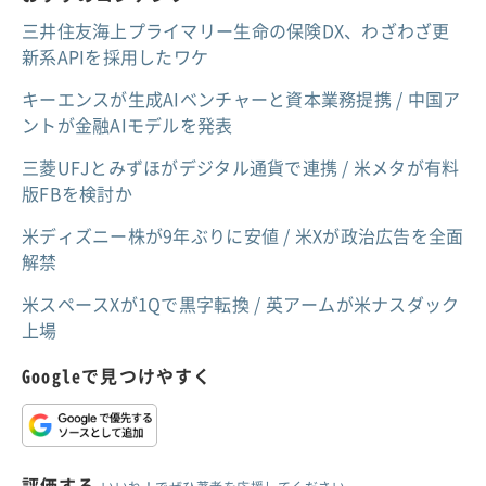
三井住友海上プライマリー生命の保険DX、わざわざ更
新系APIを採用したワケ
キーエンスが生成AIベンチャーと資本業務提携 / 中国ア
ントが金融AIモデルを発表
三菱UFJとみずほがデジタル通貨で連携 / 米メタが有料
版FBを検討か
米ディズニー株が9年ぶりに安値 / 米Xが政治広告を全面
解禁
米スペースXが1Qで黒字転換 / 英アームが米ナスダック
上場
Googleで見つけやすく
評価する