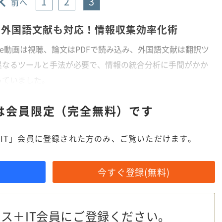
1
2
3
前へ
・外国語文献も対応！情報収集効率化術
be動画は視聴、論文はPDFで読み込み、外国語文献は翻訳ツ
異なるツールと手法が必要で、情報の統合分析に手間がかか
っていました。
は
会員限定（完全無料）です
IT」会員に登録された方のみ、ご覧いただけます。
今すぐ登録(無料)
ス＋IT会員に
ご登録ください。