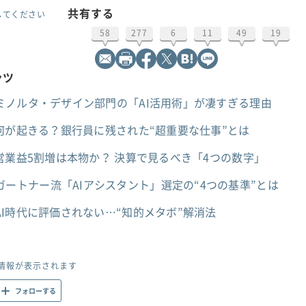
共有する
してください
58
277
6
11
49
19
ンツ
ミノルタ・デザイン部門の「AI活用術」が凄すぎる理由
何が起きる？銀行員に残された“超重要な仕事”とは
営業益5割増は本物か？ 決算で見るべき「4つの数字」
mini？ガートナー流「AIアシスタント」選定の“4つの基準”とは
I時代に評価されない…“知的メタボ”解消法
情報が表示されます
フォローする