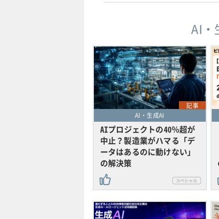
AI
記事
AI・生成AI
AIプロジェクトの40％超が
中止？製造業がハマる「デ
ータはあるのに動けない」
の解決策