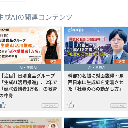
・生成AIの関連コンテンツ
記事
記事
AI・生成AI
AI・生成AI
【注目】日清食品グループ
幹部30名超に対面説得…JR
「生成AI活用推進」、2年で
西日本に生成AIを定着させ
「延べ受講者1万名」の教育
た「社員の心の動かし方」
の中身