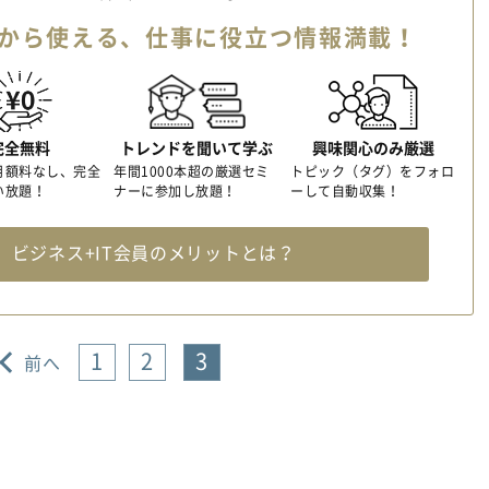
から使える、
仕事に役立つ情報満載！
完全無料
トレンドを聞いて学ぶ
興味関心のみ厳選
月額料なし、完全
年間1000本超の厳選セミ
トピック（タグ）をフォロ
い放題！
ナーに参加し放題！
ーして自動収集！
料
ビジネス+IT会員のメリットとは？
1
2
3
前へ