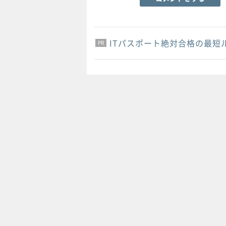
ITパスポート絶対合格の最短
PR
PR
PR