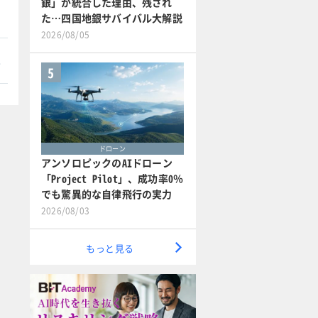
銀」が統合した理由、残され
た…四国地銀サバイバル大解説
2026/08/05
本
5
ドローン
アンソロピックのAIドローン
「Project Pilot」、成功率0％
でも驚異的な自律飛行の実力
2026/08/03
もっと見る