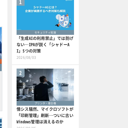
1
セキュリティ総論
「生成AIの利用禁止」では防げ
ない…IPAが説く「シャドーA
I」5つの対策
2026/08/03
2
プリンタ・複合機
情シス騒然、マイクロソフトが
「印刷管理」刷新…ついに古い
Windows管理は消えるのか