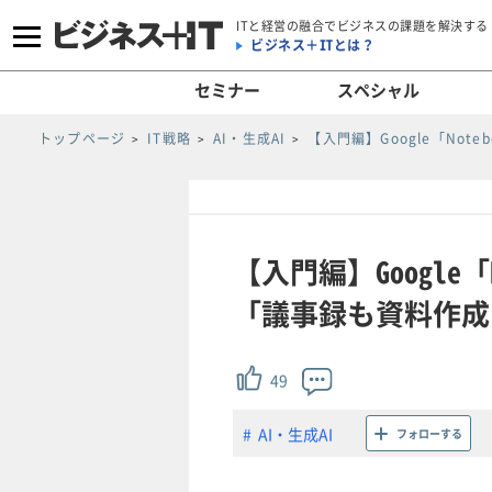
ITと経営の融合でビジネスの課題を解決する
ビジネス＋ITとは？
セミナー
スペシャル
トップページ
IT戦略
AI・生成AI
【入門編】Google「No
【入門編】Google「
「議事録も資料作成も
49
AI・生成AI
フォローする