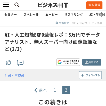
無料登録
セミナー
スペシャル
ムービー
リスキリング
AI・生成AI
会員限定
2017/06/28 11:55 掲載
AI・人工知能EXPO速報レポ：5万円でデータ
アナリスト、無人スーパー向け画像認識な
ど(2/2)
共有する
AI・生成AI
フォローする
1
2
前へ
この続きは