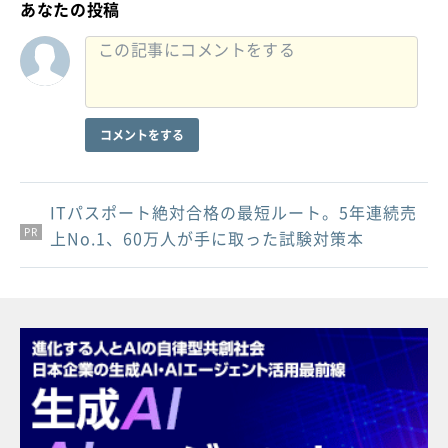
あなたの投稿
コメントをする
ITパスポート絶対合格の最短ルート。5年連続売
PR
PR
PR
上No.1、60万人が手に取った試験対策本