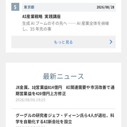
5
東京都
2026/08/28
AI産業戦略 実践講座
生成 AI ブームのその先へ ── AI 産業全体を俯瞰
し、35 年先の事
もっと見る
最新ニュース
JX金属、1Q営業益814億円 AI関連需要や市況改善で通
期営業益を420億円上方修正
2026/08/06 19:25
グーグルの研究者ジェフ・ディーン氏ら4人が退社、科
学を自動化するAI新会社を設立