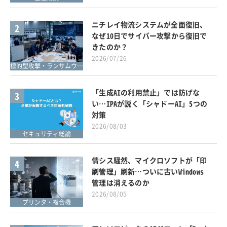
ニチレイ物流システムが全面復旧、
2
なぜ10日でサイバー攻撃から復旧で
きたのか？
2026/07/26
標的型攻撃・ランサムウェア対策
「生成AIの利用禁止」では防げな
3
い…IPAが説く「シャドーAI」5つの
対策
2026/08/03
セキュリティ総論
情シス騒然、マイクロソフトが「印
4
刷管理」刷新…ついに古いWindows
管理は消えるのか
2026/08/05
プリンタ・複合機