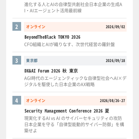
進化する人とAIの自律型共創社会日本企業の生成A
I・AIエージェント活用最前線
2
オンライン
2026/09/02
BeyondTheBlack TOKYO 2026
CFO組織とAIが織りなす、次世代経営の羅針盤
3
東京都
2026/09/18
DX&AI Forum 2026 秋 東京
AGI時代のエージェンティックな自律型社会へAI×デ
ジタルを駆使した日本企業のAX戦略
4
オンライン
2026/08/26-27
Security Management Conference 2026 夏
現実化するAI vs AI のサイバーセキュリティの攻防
日本企業を守る「自律型能動的サイバー防御」を構
築せよ