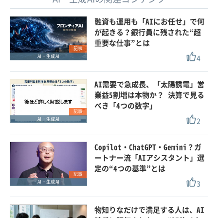
融資も運用も「AIにお任せ」で何
が起きる？銀行員に残された“超
重要な仕事”とは
記事
4
AI・生成AI
AI需要で急成長、「太陽誘電」営
業益5割増は本物か？ 決算で見る
べき「4つの数字」
記事
2
AI・生成AI
Copilot・ChatGPT・Gemini？ガ
ートナー流「AIアシスタント」選
定の“4つの基準”とは
記事
3
AI・生成AI
物知りなだけで満足する人は、AI