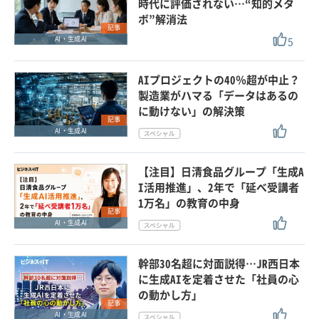
時代に評価されない…“知的メタ
ボ”解消法
記事
5
AI・生成AI
AIプロジェクトの40％超が中止？
製造業がハマる「データはあるの
に動けない」の解決策
記事
AI・生成AI
【注目】日清食品グループ「生成A
I活用推進」、2年で「延べ受講者
1万名」の教育の中身
記事
AI・生成AI
幹部30名超に対面説得…JR西日本
に生成AIを定着させた「社員の心
の動かし方」
記事
AI・生成AI