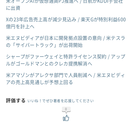
米オープンAIが仮想通貨PJ推進へ / 日航がKDDI子会社
に出資
Xの23年広告売上高が減少見込み / 楽天Gが特別利益600
億円を計上へ
米エヌビディアが日本に開発拠点設置の意向 / 米テスラ
の「サイバートラック」が出荷開始
シャープがファーウェイと特許ライセンス契約 / アップ
ルがゴールドマンとのクレカ提携解消へ
米アマゾンがアレクサ部門で人員削減へ / 米エヌビディ
アの売上高見通しが予想上回る
評価する
いいね！でぜひ著者を応援してください
0