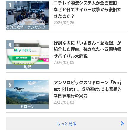
ニチレイ物流システムが全面復旧、
3
なぜ10日でサイバー攻撃から復旧で
きたのか？
2026/07/26
標的型攻撃・ランサムウェア対策
好調なのに「いよぎん・愛媛銀」が
4
統合した理由、残された…四国地銀
サバイバル大解説
2026/08/05
地銀
アンソロピックのAIドローン「Proj
5
ect Pilot」、成功率0％でも驚異的
な自律飛行の実力
2026/08/03
ドローン
もっと見る