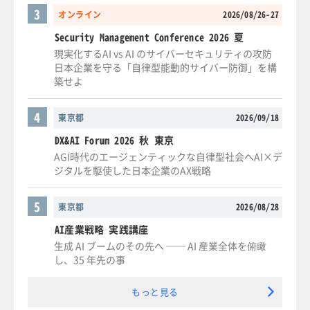
3
オンライン
2026/08/26-27
Security Management Conference 2026 夏
現実化するAI vs AI のサイバーセキュリティの攻防
日本企業を守る「自律型能動的サイバー防御」を構
築せよ
4
東京都
2026/09/18
DX&AI Forum 2026 秋 東京
AGI時代のエージェンティックな自律型社会へAI×デ
ジタルを駆使した日本企業のAX戦略
5
東京都
2026/08/28
AI産業戦略 実践講座
生成 AI ブームのその先へ ── AI 産業全体を俯瞰
し、35 年先の事
もっと見る