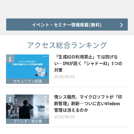
イベント・セミナー情報掲載(無料)
アクセス総合ランキング
「生成AIの利用禁止」では防げな
1
い…IPAが説く「シャドーAI」5つの
対策
2026/08/03
セキュリティ総論
情シス騒然、マイクロソフトが「印
2
刷管理」刷新…ついに古いWindows
管理は消えるのか
2026/08/05
プリンタ・複合機