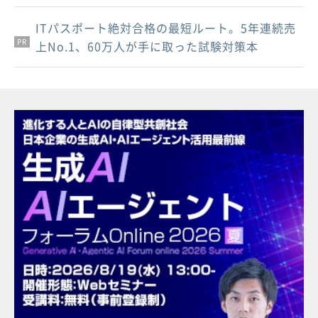
ITパスポート絶対合格の最短ルート。5年連続売
PR
PR
PR
上No.1、60万人が手に取った試験対策本