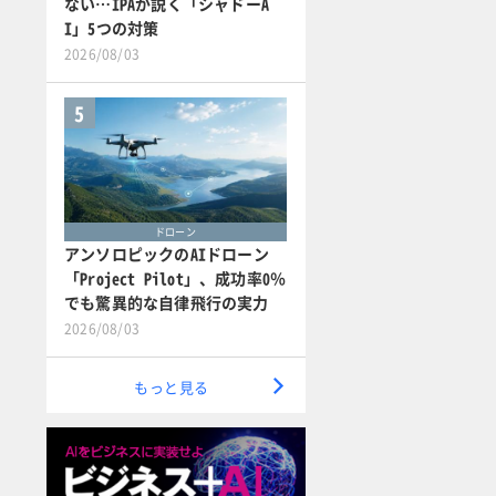
ない…IPAが説く「シャドーA
I」5つの対策
2026/08/03
5
ドローン
アンソロピックのAIドローン
「Project Pilot」、成功率0％
でも驚異的な自律飛行の実力
2026/08/03
もっと見る