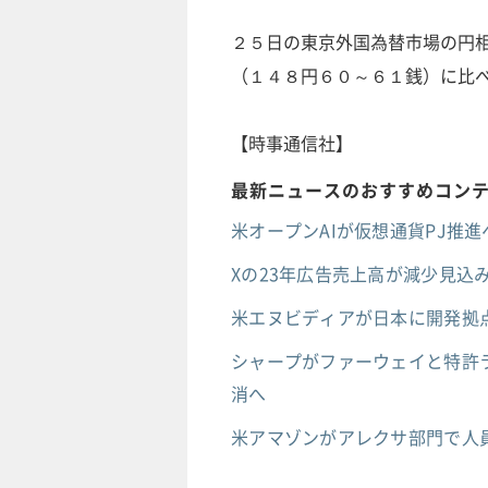
２５日の東京外国為替市場の円
（１４８円６０～６１銭）に比
【時事通信社】
最新ニュースのおすすめコン
米オープンAIが仮想通貨PJ推進へ
Xの23年広告売上高が減少見込み
米エヌビディアが日本に開発拠点
シャープがファーウェイと特許ラ
消へ
米アマゾンがアレクサ部門で人