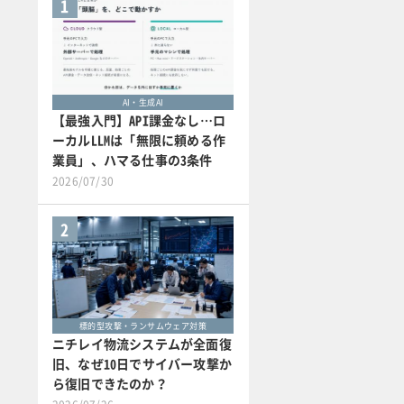
1
AI・生成AI
【最強入門】API課金なし…ロ
ーカルLLMは「無限に頼める作
業員」、ハマる仕事の3条件
2026/07/30
2
標的型攻撃・ランサムウェア対策
ニチレイ物流システムが全面復
旧、なぜ10日でサイバー攻撃か
ら復旧できたのか？