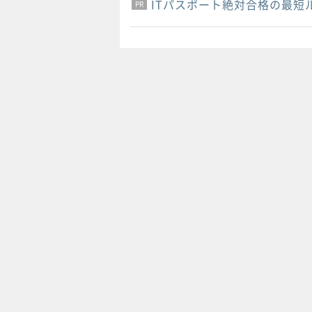
ITパスポート絶対合格の最短
PR
PR
PR