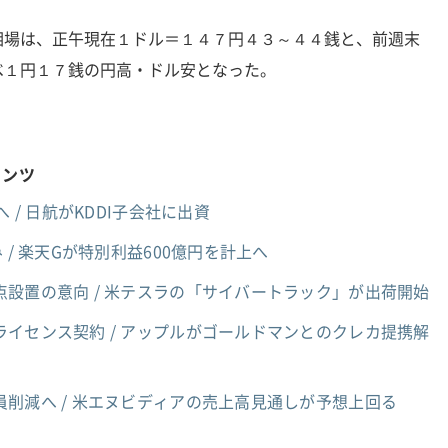
相場は、正午現在１ドル＝１４７円４３～４４銭と、前週末
べ１円１７銭の円高・ドル安となった。
テンツ
 / 日航がKDDI子会社に出資
 / 楽天Gが特別利益600億円を計上へ
設置の意向 / 米テスラの「サイバートラック」が出荷開始
イセンス契約 / アップルがゴールドマンとのクレカ提携解
員削減へ / 米エヌビディアの売上高見通しが予想上回る