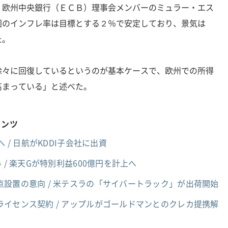
] - 欧州中央銀行（ＥＣＢ）理事会メンバーのミュラー・エス
圏のインフレ率は目標とする２％で安定しており、景気は
た。
徐々に回復しているというのが基本ケースで、欧州での所得
高まっている」と述べた。
テンツ
 / 日航がKDDI子会社に出資
 / 楽天Gが特別利益600億円を計上へ
設置の意向 / 米テスラの「サイバートラック」が出荷開始
イセンス契約 / アップルがゴールドマンとのクレカ提携解