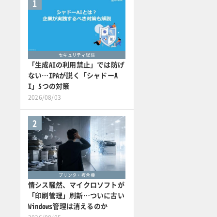
1
セキュリティ総論
「生成AIの利用禁止」では防げ
ない…IPAが説く「シャドーA
I」5つの対策
2026/08/03
2
プリンタ・複合機
情シス騒然、マイクロソフトが
「印刷管理」刷新…ついに古い
Windows管理は消えるのか