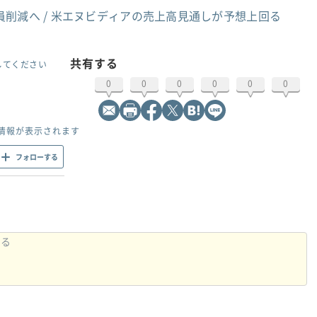
員削減へ / 米エヌビディアの売上高見通しが予想上回る
共有する
してください
0
0
0
0
0
0
情報が表示されます
フォローする