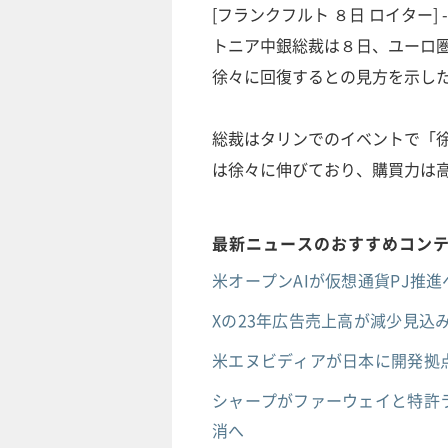
[フランクフルト ８日 ロイター
トニア中銀総裁は８日、ユーロ
徐々に回復するとの見方を示し
総裁はタリンでのイベントで「
は徐々に伸びており、購買力は
最新ニュースのおすすめコン
米オープンAIが仮想通貨PJ推進へ
Xの23年広告売上高が減少見込み
米エヌビディアが日本に開発拠点
シャープがファーウェイと特許ラ
消へ