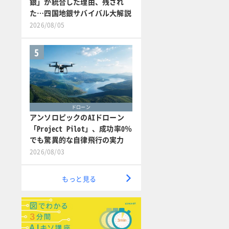
銀」が統合した理由、残され
た…四国地銀サバイバル大解説
2026/08/05
5
ドローン
アンソロピックのAIドローン
「Project Pilot」、成功率0％
でも驚異的な自律飛行の実力
2026/08/03
もっと見る