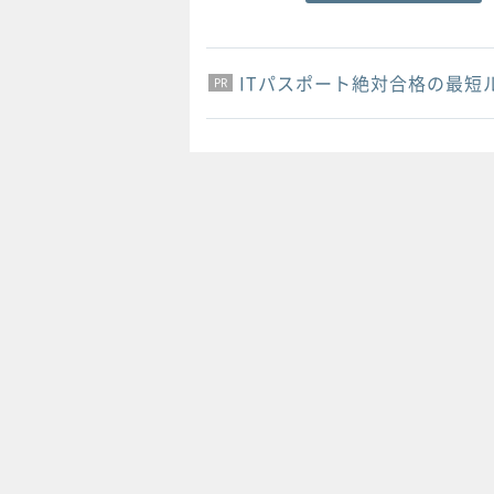
ITパスポート絶対合格の最短
PR
PR
PR