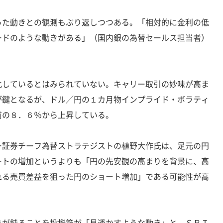
った動きとの観測もぶり返しつつある。「相対的に金利の低
ードのような動きがある」（国内銀の為替セールス担当者）
化しているとはみられていない。キャリー取引の妙味が高ま
が鍵となるが、ドル／円の１カ月物インプライド・ボラティ
前の８．６％から上昇している。
ー証券チーフ為替ストラテジストの植野大作氏は、足元の円
ートの増加というよりも「円の先安観の高まりを背景に、高
れる売買差益を狙った円のショート増加」である可能性が高
きが鈍ることを投機筋が「見透かすような動き」と、ＳＢＩ