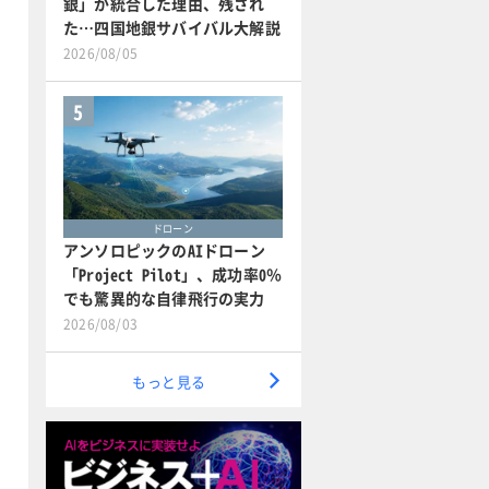
銀」が統合した理由、残され
た…四国地銀サバイバル大解説
2026/08/05
5
ドローン
アンソロピックのAIドローン
「Project Pilot」、成功率0％
でも驚異的な自律飛行の実力
2026/08/03
もっと見る