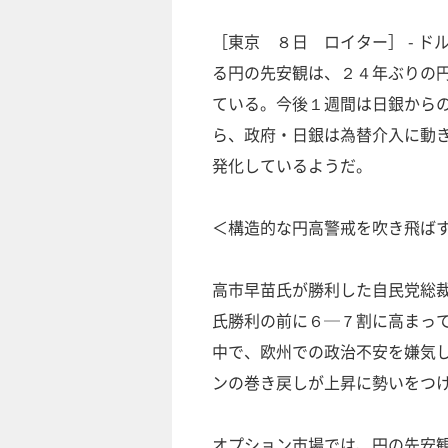
［東京 ８日 ロイター］ - 
る円の先安観は、２４年ぶりの
ている。今後１週間は日銀から
ら、政府・日銀は為替介入に動
発化しているようだ。
＜構造的な円高警戒を吹き飛ば
高市早苗氏が勝利した自民党総
氏勝利の前に６─７割に高まっ
中で、欧州での政治不安を嫌気
ンの巻き戻しが上昇に勢いをつ
オプション市場では、円の先安