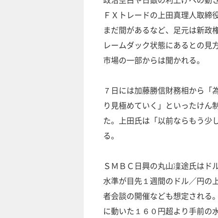
ＦＸトレードの上田真理人取締
まだ間があるなど、足元は新政
レームダック状態にあるとの見
市場の一部からは聞かれる。
７日には加藤勝信財務相から「
り見極めていく」といったけん
た。上田氏は「以前ならもう少
る。
ＳＭＢＣ日興の丸山凜途氏はド
水準が目先１週間のドル／円の
者会談の開催なども想定される
に動いた１６０円超より手前の