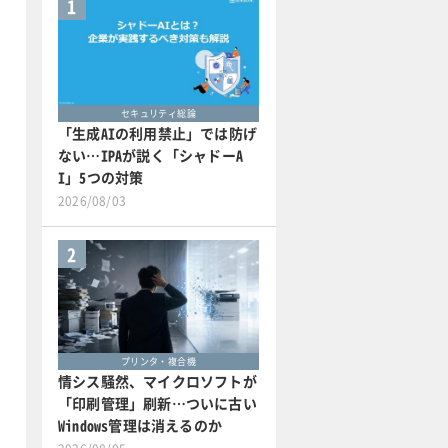
1
セキュリティ総論
「生成AIの利用禁止」では防げ
ない…IPAが説く「シャドーA
I」5つの対策
2026/08/03
2
プリンタ・複合機
情シス騒然、マイクロソフトが
「印刷管理」刷新…ついに古い
Windows管理は消えるのか