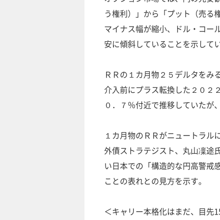
う権利）」から「プット（売る
マイナス幅が縮小、ドル・コー
安に傾斜していることを示して
ＲＲの１カ月物２５デルタをみ
介入前にプラス転換した２０２
０．７％付近で推移していたが
１カ月物のＲＲがニュートラル
外債ストラテジスト、丸山凜途
い日本での「構造的な円高警戒
ことの表れとの見方を示す。
＜キャリー本格化はまだ、目先1