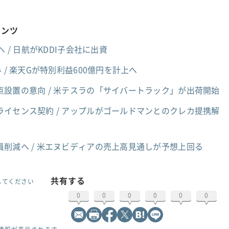
テンツ
 / 日航がKDDI子会社に出資
 / 楽天Gが特別利益600億円を計上へ
設置の意向 / 米テスラの「サイバートラック」が出荷開始
イセンス契約 / アップルがゴールドマンとのクレカ提携解
員削減へ / 米エヌビディアの売上高見通しが予想上回る
共有する
してください
0
0
0
0
0
0