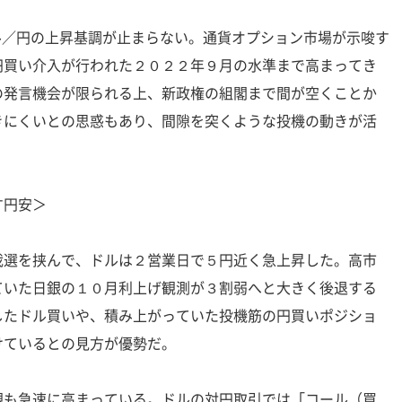
ドル／円の上昇基調が止まらない。通貨オプション市場が示唆す
円買い介入が行われた２０２２年９月の水準まで高まってき
の発言機会が限られる上、新政権の組閣まで間が空くことか
きにくいとの思惑もあり、間隙を突くような投機の動きが活
す円安＞
裁選を挟んで、ドルは２営業日で５円近く急上昇した。高市
ていた日銀の１０月利上げ観測が３割弱へと大きく後退する
したドル買いや、積み上がっていた投機筋の円買いポジショ
けているとの見方が優勢だ。
観も急速に高まっている。ドルの対円取引では「コール（買