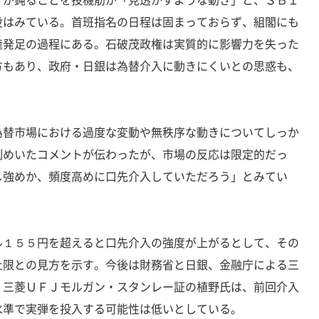
役はみている。首班指名の日程は固まっておらず、組閣にも
権発足の過程にある。石破茂政権は実質的に影響力を失った
方もあり、政府・日銀は為替介入に動きにくいとの思惑も、
為替市場における過度な変動や無秩序な動きについてしっか
制めいたコメントが伝わったが、市場の反応は限定的だっ
し強めか、頻度高めに口先介入していただろう」とみてい
ル１５５円を超えると口先介入の強度が上がるとして、その
上限との見方を示す。今後は財務省と日銀、金融庁による三
。三菱ＵＦＪモルガン・スタンレー証の植野氏は、前回介入
水準で実弾を投入する可能性は低いとしている。