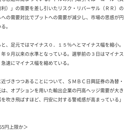
権利）」の需要を差し引いたリスク・リバーサル（ＲＲ）の
ルへの需要対比でプットへの需要が減少し、市場の思惑が円
いる。
ると、足元ではマイナス０．１５％へとマイナス幅を縮小。
２年９月以来の水準となっている。選挙前の３日はマイナス
、急速にマイナス幅を縮めている。
に近づきつつあることについて、ＳＭＢＣ日興証券の為替・
氏は、オプションを用いた輸出企業の円高ヘッジ需要が大き
感を吹き飛ばすほど、円安に対する警戒感が高まっている」
55円上限か＞