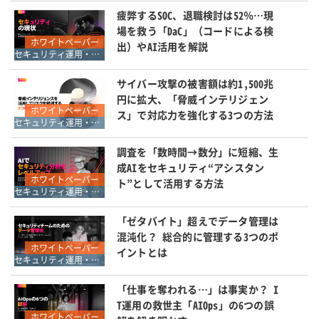
疲弊するSOC、退職検討は52％…現
場を救う「DaC」（コードによる検
ホワイトペーパー
出）やAI活用を解説
セキュリティ運用・SOC・SIEM・ログ管理
サイバー攻撃の被害額は約1,500兆
円に拡大、「脅威インテリジェン
ホワイトペーパー
ス」で対応力を強化する3つの方法
セキュリティ運用・SOC・SIEM・ログ管理
調査を「数時間→数分」に短縮、生
成AIをセキュリティ“アシスタン
ホワイトペーパー
ト”として活用する方法
セキュリティ運用・SOC・SIEM・ログ管理
「ゼタバイト」超えでデータ管理は
混沌化？ 総合的に管理する3つのポ
ホワイトペーパー
イントとは
セキュリティ運用・SOC・SIEM・ログ管理
「仕事を奪われる…」は事実か？ I
T運用の救世主「AIOps」の6つの誤
ホワイトペーパー