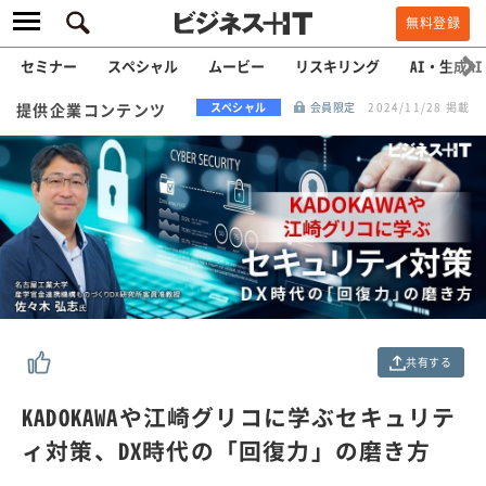
無料登録
セミナー
スペシャル
ムービー
リスキリング
AI・生成AI
提供企業コンテンツ
スペシャル
会員限定
2024/11/28 掲載
共有する
KADOKAWAや江崎グリコに学ぶセキュリテ
ィ対策、DX時代の「回復力」の磨き方