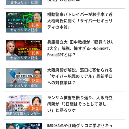
セキュリティ総論
機動警察パトレイバーがお手本？近
大柏崎氏に聞く「サイバーセキュリ
記事
ティの本質」
セキュリティ総論
兵庫県立大 田中教授が「犯罪向けA
I大全」解説、怖すぎる…WormGPT、
記事
FraudGPTとは？
セキュリティ総論
大阪府警が解説、窓口に寄せられる
「サイバー犯罪のリアル」最新手口
記事
への対抗策は？
セキュリティ総論
ランサム被害を振り返り、大阪府立
病院が「3日間はそっとしてほし
記事
い」と語るワケ
標的型攻撃・ランサムウェア対策
KADOKAWAや江崎グリコに学ぶセキュ