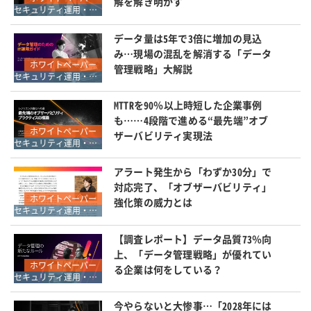
解を解き明かす
セキュリティ運用・SOC・SIEM・ログ管理
データ量は5年で3倍に増加の見込
み…現場の混乱を解消する「データ
ホワイトペーパー
管理戦略」大解説
セキュリティ運用・SOC・SIEM・ログ管理
MTTRを90％以上時短した企業事例
も……4段階で進める“最先端”オブ
ホワイトペーパー
ザーバビリティ実現法
セキュリティ運用・SOC・SIEM・ログ管理
アラート発生から「わずか30分」で
対応完了、「オブザーバビリティ」
ホワイトペーパー
強化策の威力とは
セキュリティ運用・SOC・SIEM・ログ管理
【調査レポート】データ品質73％向
上、「データ管理戦略」が優れてい
ホワイトペーパー
る企業は何をしている？
セキュリティ運用・SOC・SIEM・ログ管理
今やらないと大惨事…「2028年には