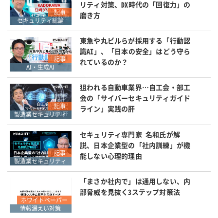
リティ対策、DX時代の「回復力」の
記事
磨き方
セキュリティ総論
東急や丸ビルらが採用する「行動認
識AI」、「日本の安全」はどう守ら
記事
れているのか？
AI・生成AI
狙われる自動車業界…自工会・部工
会の「サイバーセキュリティガイド
記事
ライン」実践の肝
製造業セキュリティ
セキュリティ専門家 名和氏が解
説、日本企業型の「社内訓練」が機
記事
能しない心理的理由
製造業セキュリティ
「まさか社内で」は通用しない、内
部脅威を見抜く3ステップ対策法
ホワイトペーパー
情報漏えい対策