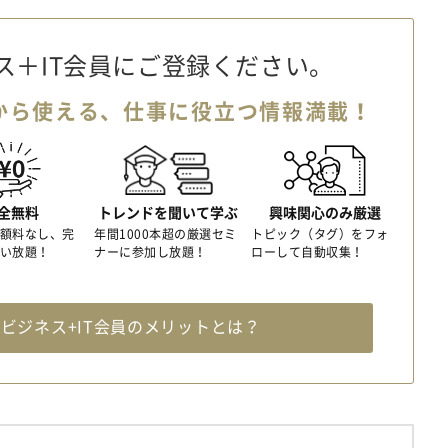
ス＋IT会員に
ご登録ください。
から使える、
仕事に役立つ情報満載！
全無料
トレンドを聞いて学ぶ
興味関心のみ厳選
額料なし、完
年間1000本超の厳選セミ
トピック（タグ）をフォ
い放題！
ナーに参加し放題！
ローして自動収集！
料
ビジネス+IT会員のメリットとは？