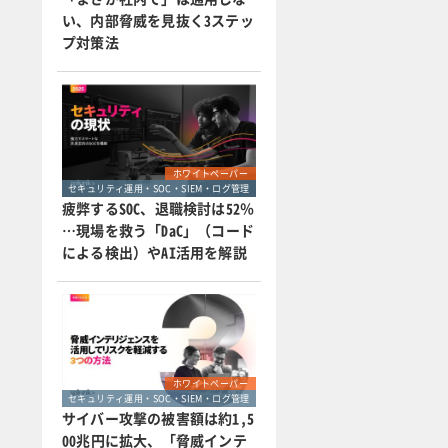
い、内部脅威を見抜く3ステッ
プ対策法
ホワイトペーパー
セキュリティ運用・SOC・SIEM・ログ管理
疲弊するSOC、退職検討は52％
…現場を救う「DaC」（コード
による検出）やAI活用を解説
ホワイトペーパー
セキュリティ運用・SOC・SIEM・ログ管理
サイバー攻撃の被害額は約1,5
00兆円に拡大、「脅威インテ