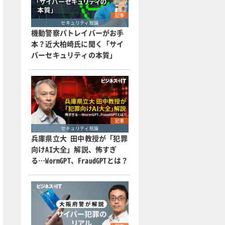
記事
セキュリティ総論
機動警察パトレイバーがお手
本？近大柏崎氏に聞く「サイ
バーセキュリティの本質」
記事
セキュリティ総論
兵庫県立大 田中教授が「犯罪
向けAI大全」解説、怖すぎ
る…WormGPT、FraudGPTとは？