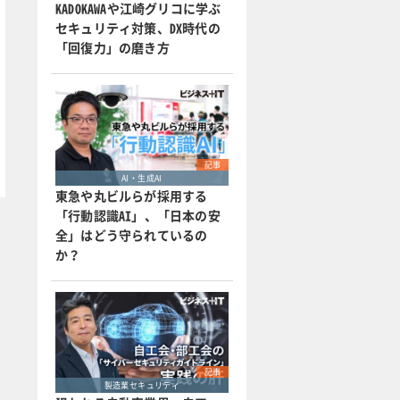
KADOKAWAや江崎グリコに学ぶ
セキュリティ対策、DX時代の
「回復力」の磨き方
記事
AI・生成AI
東急や丸ビルらが採用する
「行動認識AI」、「日本の安
全」はどう守られているの
か？
記事
製造業セキュリティ