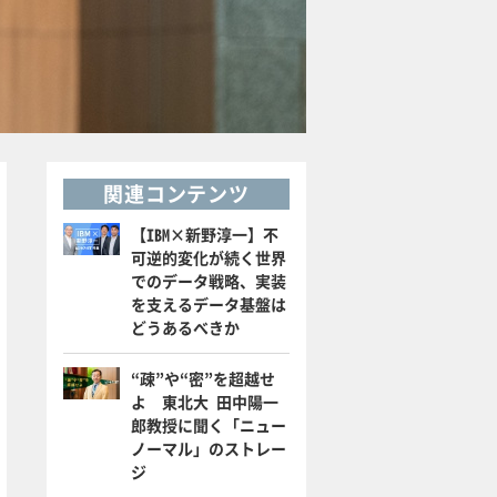
関連コンテンツ
【IBM×新野淳一】不
可逆的変化が続く世界
でのデータ戦略、実装
を支えるデータ基盤は
どうあるべきか
“疎”や“密”を超越せ
よ 東北大 田中陽一
郎教授に聞く「ニュー
ノーマル」のストレー
ジ