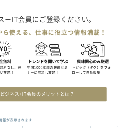
ス＋IT会員に
ご登録ください。
から使える、
仕事に役立つ情報満載！
全無料
トレンドを聞いて学ぶ
興味関心のみ厳選
額料なし、完
年間1000本超の厳選セミ
トピック（タグ）をフォ
い放題！
ナーに参加し放題！
ローして自動収集！
料
ビジネス+IT会員のメリットとは？
情報が表示されます