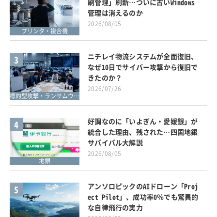
刷管理」刷新…ついに古いWindows
管理は消えるのか
2026/08/05
プリンタ・複合機
ニチレイ物流システムが全面復旧、
3
なぜ10日でサイバー攻撃から復旧で
きたのか？
2026/07/26
標的型攻撃・ランサムウェア対策
好調なのに「いよぎん・愛媛銀」が
4
統合した理由、残された…四国地銀
サバイバル大解説
2026/08/05
地銀
アンソロピックのAIドローン「Proj
5
ect Pilot」、成功率0％でも驚異的
な自律飛行の実力