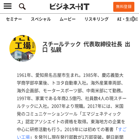
無料登録
セミナー
スペシャル
ムービー
リスキリング
AI・生成AI
スチールテック 代表取締役社長 出
口 弘親
1961年、愛知県名古屋市生まれ。1985年、慶応義塾大
学商学部卒業後、トヨタ自動車入社。海外産業車両部、
海外企画部、モータースポーツ部、中南米部にて勤務。
1997年、家業である年商2.5億円、社員数4人の現スチー
ルテックに入社。2007年より現職。2017年には、米国
発のコミュニケーションツール「エマジェネティック
ス」認定アソシエイトの資格を取得。東海地方の企業を
中心に研修活動も行う。2019年には初めての著書「
すご
い工場
」を発刊し現在発行部数が1万部突破。朝日新聞