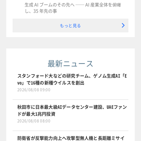
生成 AI ブームのその先へ ── AI 産業全体を俯瞰
し、35 年先の事
もっと見る
最新ニュース
スタンフォード大などの研究チーム、ゲノム生成AI「E
vo」で16種の新種ウイルスを創出
2026/08/08 09:00
秋田市に日本最大級AIデータセンター建設、UAEファン
ドが最大1兆円投資
2026/08/08 08:00
防衛省が反撃能力向上へ攻撃型無人機と長距離ミサイ