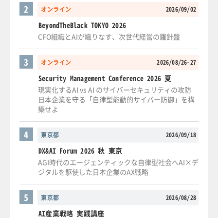
2
オンライン
2026/09/02
BeyondTheBlack TOKYO 2026
CFO組織とAIが織りなす、次世代経営の羅針盤
3
オンライン
2026/08/26-27
Security Management Conference 2026 夏
現実化するAI vs AI のサイバーセキュリティの攻防
日本企業を守る「自律型能動的サイバー防御」を構
築せよ
4
東京都
2026/09/18
DX&AI Forum 2026 秋 東京
AGI時代のエージェンティックな自律型社会へAI×デ
ジタルを駆使した日本企業のAX戦略
5
東京都
2026/08/28
AI産業戦略 実践講座