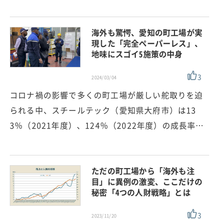
海外も驚愕、愛知の町工場が実
現した「完全ペーパーレス」、
地味にスゴイ5施策の中身
3
2024/03/04
コロナ禍の影響で多くの町工場が厳しい舵取りを迫
られる中、スチールテック（愛知県大府市）は13
3％（2021年度）、124％（2022年度）の成長率…
ただの町工場から「海外も注
目」に異例の激変、ここだけの
秘密「4つの人財戦略」とは
3
2023/11/20