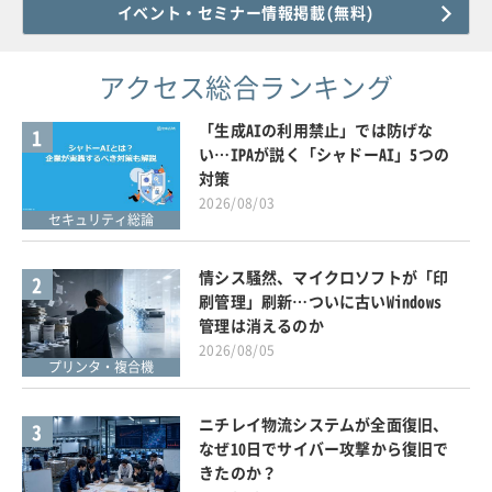
イベント・セミナー情報掲載(無料)
アクセス総合ランキング
「生成AIの利用禁止」では防げな
1
い…IPAが説く「シャドーAI」5つの
対策
2026/08/03
セキュリティ総論
情シス騒然、マイクロソフトが「印
2
刷管理」刷新…ついに古いWindows
管理は消えるのか
2026/08/05
プリンタ・複合機
ニチレイ物流システムが全面復旧、
3
なぜ10日でサイバー攻撃から復旧で
きたのか？