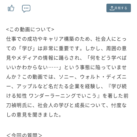
0
0
共有する
%
<この動画について>
仕事での成功やキャリア構築のため、社会人にとっ
ての「学び」は非常に重要です。しかし、周囲の意
見やメディアの情報に踊らされ、「何をどう学べば
いいかわからない……」という事態に陥っていませ
んか？この動画では、ソニー、ウォルト・ディズニ
ー、アップルなど名だたる企業を経験し、『学び続
ける知性 ワンダーラーニングでいこう』を著した前
刀禎明氏に、社会人の学びと成長について、忖度な
しの意見を聞きました。
＜今回の質問＞