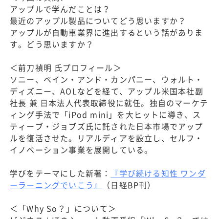
アップルで学んだことは？
最近のアップル製品についてどう思いますか？
アップルが自動車業界に進出するという話がありま
す。どう思いますか？
＜前刀禎明 氏プロフィール＞
ソニー、ベイン・アンド・カンパニー、ウォルト・
ディズニー、AOLなどを経て、アップル米国本社副
社長 兼 日本法人代表取締役に就任。独自のマーケテ
ィング手法で「iPod mini」を大ヒットに導き、ス
ティーブ・ジョブズ氏に託された日本市場でアップ
ルを復活させた。リアルディアを設立し、セルフ・
イノベーション事業を展開している。
学びをテーマにした新著：
『学び続ける知性 ワンダ
ーラーニングでいこう』
（日経BP刊）
＜「Why So？」について＞