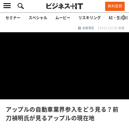
無料登録
セミナー
スペシャル
ムービー
リスキリング
AI・生成AI
会員限定
2021/10/18 掲載
L
o
a
/
U
d
n
e
m
u
d
t
e
:
アップルの自動車業界参入をどう見る？前
1
0
刀禎明氏が見るアップルの現在地
0
.