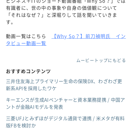
ビジネス＋ITのショート動画番組「Why So？」では
有識者に、世の中の事象や自身の価値観について
「それはなぜ？」と深堀りして話を聞いていきま
す。
動画一覧はこちら
【Why So？】前刀禎明氏 イン
タビュー動画一覧
ムービートップにもどる
おすすめコンテンツ
三井住友海上プライマリー生命の保険DX、わざわざ更
新系APIを採用したワケ
キーエンスが生成AIベンチャーと資本業務提携 / 中国ア
ントが金融AIモデルを発表
三菱UFJとみずほがデジタル通貨で連携 / 米メタが有料
版FBを検討か