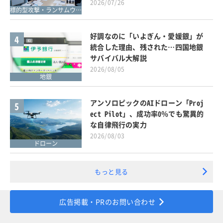
2026/07/26
標的型攻撃・ランサムウェア対策
好調なのに「いよぎん・愛媛銀」が
4
統合した理由、残された…四国地銀
サバイバル大解説
2026/08/05
地銀
アンソロピックのAIドローン「Proj
5
ect Pilot」、成功率0％でも驚異的
な自律飛行の実力
2026/08/03
ドローン
もっと見る
広告掲載・PRのお問い合わせ