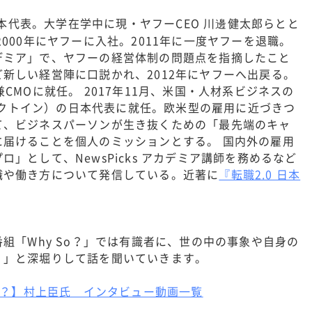
）日本代表。大学在学中に現・ヤフーCEO 川邊健太郎らとと
000年にヤフーに入社。2011年に一度ヤフーを退職。
デミア」で、ヤフーの経営体制の問題点を指摘したこと
新しい経営陣に口説かれ、2012年にヤフーへ出戻る。
CMOに就任。 2017年11月、米国・人材系ビジネスの
リンクトイン）の日本代表に就任。欧米型の雇用に近づきつ
て、ビジネスパーソンが生き抜くための「最先端のキャ
に届けることを個人のミッションとする。 国内外の雇用
」として、NewsPicks アカデミア講師を務めるなど
職や働き方について発信している。近著に
『転職2.0 日本
。
番組「Why So？」では有識者に、世の中の事象や自身の
？」と深堀りして話を聞いていきます。
So？】村上臣氏 インタビュー動画一覧