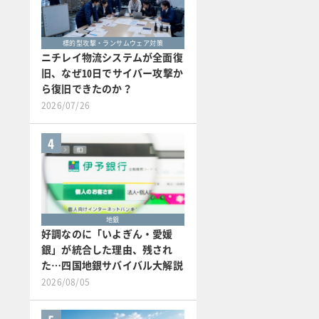
標的型攻撃・ランサムウェア対策
ニチレイ物流システムが全面復
旧、なぜ10日でサイバー攻撃か
ら復旧できたのか？
2026/07/26
4
地銀
好調なのに「いよぎん・愛媛
銀」が統合した理由、残され
た…四国地銀サバイバル大解説
2026/08/05