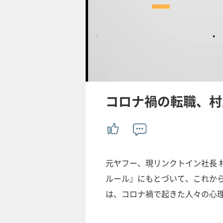
/
U
n
m
u
コロナ禍の転職、村
t
e
元ヤフー、現リンクトイン社長 村
ルール』にもとづいて、これか
は、コロナ禍で起きた人々の心