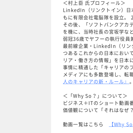
＜村上臣 氏プロフィール＞
LinkedIn（リンクトイン
もに有限会社電脳隊を設立。 2
その後、「ソフトバンクアカ
を機に、当時社長の宮坂学など
弱冠36歳でヤフーの執行役員兼
最前線企業・LinkedIn（
つあるこれからの日本におい
リア・働き方の情報」を日本
事情に精通した「キャリアのプロ
メディアにも多数登場し、転
人のキャリアの新・ルール』
＜「Why So？」について＞
ビジネス＋ITのショート動画
価値観について「それはなぜ
動画一覧はこちら
【Why 