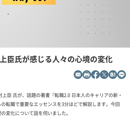
L
P
o
l
a
a
d
y
上臣氏が感じる人々の心境の変化
e
b
d
a
:
c
1
k
0
R
0
a
.
t
0
e
0
%
上臣 氏が、話題の著書『転職2.0 日本人のキャリアの新・
らの転職で重要なエッセンスを3分ほどで解説します。今回
理の変化について話を伺いました。