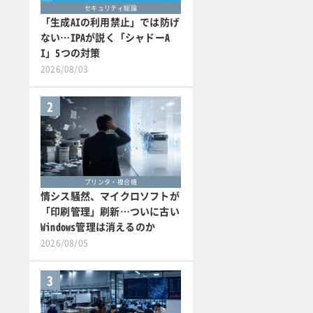
セキュリティ総論
「生成AIの利用禁止」では防げ
ない…IPAが説く「シャドーA
I」5つの対策
2026/08/03
2
プリンタ・複合機
情シス騒然、マイクロソフトが
「印刷管理」刷新…ついに古い
Windows管理は消えるのか
2026/08/05
3