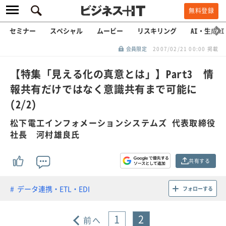
無料登録
セミナー
スペシャル
ムービー
リスキリング
AI・生成AI
会員限定
2007/02/21 00:00 掲載
【特集「見える化の真意とは」】Part3 情
報共有だけではなく意識共有まで可能に
(2/2)
松下電工インフォメーションシステムズ 代表取締役
社長 河村雄良氏
共有する
データ連携・ETL・EDI
フォローする
1
2
前へ