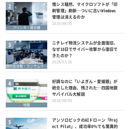
情シス騒然、マイクロソフトが「印
2
刷管理」刷新…ついに古いWindows
管理は消えるのか
2026/08/05
プリンタ・複合機
ニチレイ物流システムが全面復旧、
3
なぜ10日でサイバー攻撃から復旧で
きたのか？
2026/07/26
標的型攻撃・ランサムウェア対策
好調なのに「いよぎん・愛媛銀」が
4
統合した理由、残された…四国地銀
サバイバル大解説
2026/08/05
地銀
アンソロピックのAIドローン「Proj
5
ect Pilot」、成功率0％でも驚異的