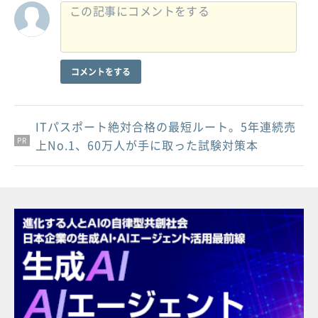
コメントをする
ITパスポート絶対合格の最短ルート。5年連続売
PR
PR
PR
上No.1、60万人が手に取った試験対策本