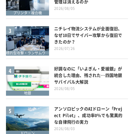
管理は消えるのか
2026/08/05
プリンタ・複合機
ニチレイ物流システムが全面復旧、
3
なぜ10日でサイバー攻撃から復旧で
きたのか？
2026/07/26
標的型攻撃・ランサムウェア対策
好調なのに「いよぎん・愛媛銀」が
4
統合した理由、残された…四国地銀
サバイバル大解説
2026/08/05
地銀
アンソロピックのAIドローン「Proj
5
ect Pilot」、成功率0％でも驚異的
な自律飛行の実力
2026/08/03
ドローン