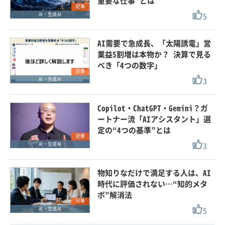
重要な仕事”とは
記事
5
AI・生成AI
AI需要で急成長、「太陽誘電」営
業益5割増は本物か？ 決算で見る
べき「4つの数字」
記事
3
AI・生成AI
Copilot・ChatGPT・Gemini？ガ
ートナー流「AIアシスタント」選
定の“4つの基準”とは
記事
3
AI・生成AI
物知りなだけで満足する人は、AI
時代に評価されない…“知的メタ
ボ”解消法
記事
5
AI・生成AI