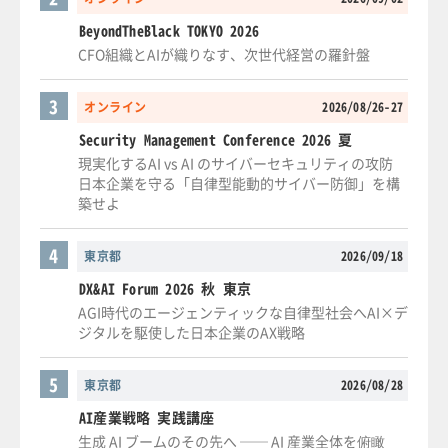
BeyondTheBlack TOKYO 2026
CFO組織とAIが織りなす、次世代経営の羅針盤
3
オンライン
2026/08/26-27
Security Management Conference 2026 夏
現実化するAI vs AI のサイバーセキュリティの攻防
日本企業を守る「自律型能動的サイバー防御」を構
築せよ
4
東京都
2026/09/18
DX&AI Forum 2026 秋 東京
AGI時代のエージェンティックな自律型社会へAI×デ
ジタルを駆使した日本企業のAX戦略
5
東京都
2026/08/28
AI産業戦略 実践講座
生成 AI ブームのその先へ ── AI 産業全体を俯瞰