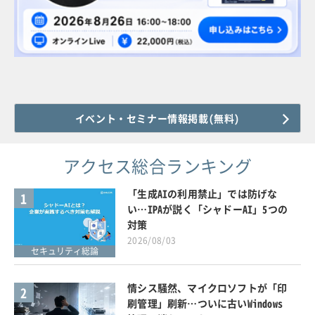
イベント・セミナー情報掲載(無料)
アクセス総合ランキング
「生成AIの利用禁止」では防げな
1
い…IPAが説く「シャドーAI」5つの
対策
2026/08/03
セキュリティ総論
情シス騒然、マイクロソフトが「印
2
刷管理」刷新…ついに古いWindows