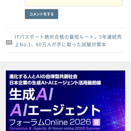
コメントをする
ITパスポート絶対合格の最短ルート。5年連続売
PR
PR
PR
上No.1、60万人が手に取った試験対策本