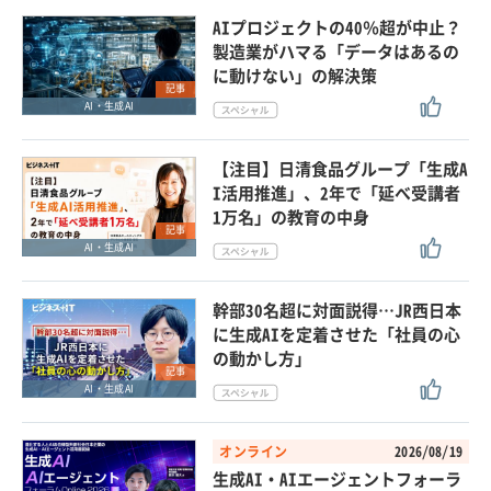
AIプロジェクトの40％超が中止？
製造業がハマる「データはあるの
に動けない」の解決策
記事
AI・生成AI
【注目】日清食品グループ「生成A
I活用推進」、2年で「延べ受講者
1万名」の教育の中身
記事
AI・生成AI
幹部30名超に対面説得…JR西日本
に生成AIを定着させた「社員の心
の動かし方」
記事
AI・生成AI
オンライン
2026/08/19
生成AI・AIエージェントフォーラ