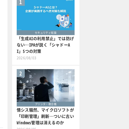
1
セキュリティ総論
「生成AIの利用禁止」では防げ
ない…IPAが説く「シャドーA
I」5つの対策
2026/08/03
2
プリンタ・複合機
情シス騒然、マイクロソフトが
「印刷管理」刷新…ついに古い
Windows管理は消えるのか