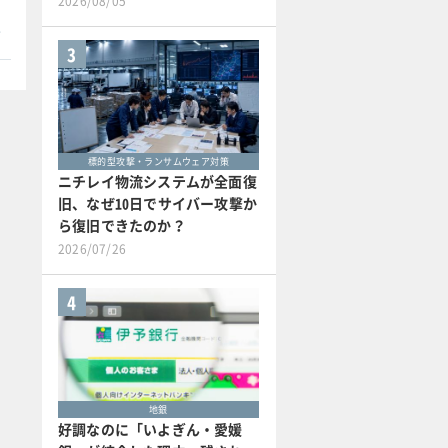
2026/08/05
本
3
標的型攻撃・ランサムウェア対策
ニチレイ物流システムが全面復
旧、なぜ10日でサイバー攻撃か
ら復旧できたのか？
2026/07/26
4
地銀
好調なのに「いよぎん・愛媛