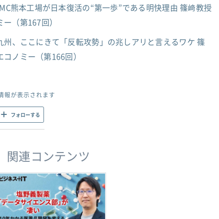
SMC熊本工場が日本復活の“第一歩”である明快理由 篠﨑教授
ー（第167回）
九州、ここにきて「反転攻勢」の兆しアリと言えるワケ 篠
コノミー（第166回）
情報が表示されます
フォローする
関連コンテンツ