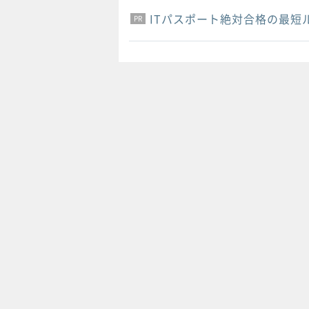
ITパスポート絶対合格の最短
PR
PR
PR