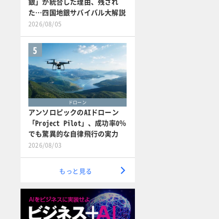
銀」が統合した理由、残され
た…四国地銀サバイバル大解説
2026/08/05
5
ドローン
アンソロピックのAIドローン
「Project Pilot」、成功率0％
でも驚異的な自律飛行の実力
2026/08/03
もっと見る