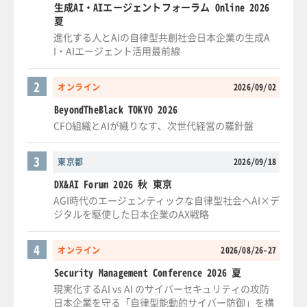
生成AI・AIエージェントフォーラム Online 2026
夏
進化する人とAIの自律型共創社会日本企業の生成A
I・AIエージェント活用最前線
2
オンライン
2026/09/02
BeyondTheBlack TOKYO 2026
CFO組織とAIが織りなす、次世代経営の羅針盤
3
東京都
2026/09/18
DX&AI Forum 2026 秋 東京
AGI時代のエージェンティックな自律型社会へAI×デ
ジタルを駆使した日本企業のAX戦略
4
オンライン
2026/08/26-27
Security Management Conference 2026 夏
現実化するAI vs AI のサイバーセキュリティの攻防
日本企業を守る「自律型能動的サイバー防御」を構