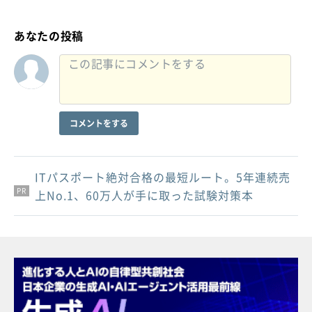
あなたの投稿
コメントをする
ITパスポート絶対合格の最短ルート。5年連続売
PR
PR
PR
上No.1、60万人が手に取った試験対策本