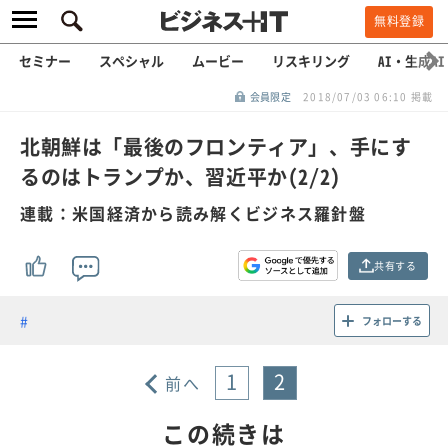
無料登録
セミナー
スペシャル
ムービー
リスキリング
AI・生成AI
会員限定
2018/07/03 06:10 掲載
北朝鮮は「最後のフロンティア」、手にす
るのはトランプか、習近平か(2/2)
連載：米国経済から読み解くビジネス羅針盤
共有する
フォローする
1
2
前へ
この続きは