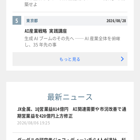
築せよ
5
東京都
2026/08/28
AI産業戦略 実践講座
生成 AI ブームのその先へ ── AI 産業全体を俯瞰
し、35 年先の事
もっと見る
最新ニュース
JX金属、1Q営業益814億円 AI関連需要や市況改善で通
期営業益を420億円上方修正
2026/08/06 19:25
グーグルの研究者ジェフ・ディーン氏ら4人が退社、科