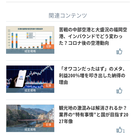
関連コンテンツ
苦戦の中部空港と大盛況の福岡空
港、インバウンドでどう変わっ
た？コロナ後の空港動向
記事
経営戦略
「オワコンだったはず」のメタ、
利益200％増を叩き出した納得の
理由
記事
経営戦略
観光地の激混みは解消されるか？
業界の“特有事情”と国が目指す20
27年像
記事
1
経営戦略