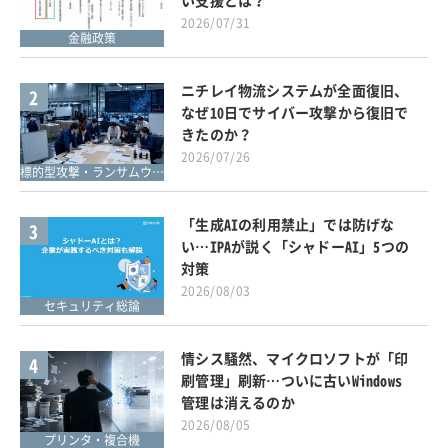
2026/07/31
金融政策
ニチレイ物流システムが全面復旧、
2
なぜ10日でサイバー攻撃から復旧で
きたのか？
2026/07/26
標的型攻撃・ランサムウェア対策
「生成AIの利用禁止」では防げな
3
い…IPAが説く「シャドーAI」5つの
対策
2026/08/03
セキュリティ総論
情シス騒然、マイクロソフトが「印
4
刷管理」刷新…ついに古いWindows
管理は消えるのか
2026/08/05
プリンタ・複合機