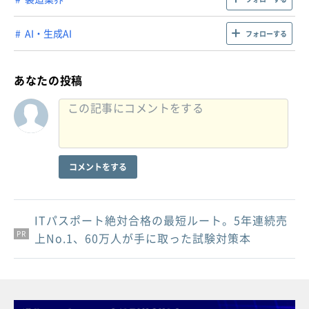
AI・生成AI
フォローする
あなたの投稿
コメントをする
ITパスポート絶対合格の最短ルート。5年連続売
PR
PR
PR
上No.1、60万人が手に取った試験対策本