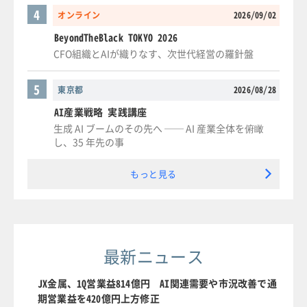
4
オンライン
2026/09/02
BeyondTheBlack TOKYO 2026
CFO組織とAIが織りなす、次世代経営の羅針盤
5
東京都
2026/08/28
AI産業戦略 実践講座
生成 AI ブームのその先へ ── AI 産業全体を俯瞰
し、35 年先の事
もっと見る
最新ニュース
JX金属、1Q営業益814億円 AI関連需要や市況改善で通
期営業益を420億円上方修正