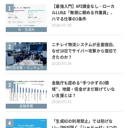
【最強入門】API課金なし…ローカ
1
ルLLMは「無限に頼める作業員」、
ハマる仕事の3条件
2026/07/30
AI・生成AI
ニチレイ物流システムが全面復旧、
2
なぜ10日でサイバー攻撃から復旧で
きたのか？
2026/07/26
標的型攻撃・ランサムウェア対策
金融庁も認める“手つかずの3領
3
域”、地銀・信金がまだ稼げていな
い支援とは？
2026/07/31
金融政策
「生成AIの利用禁止」では防げな
4
い…IPAが説く「シャドーAI」5つの