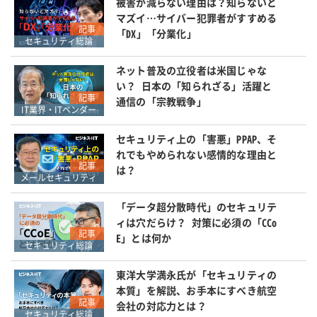
被害が減らない理由は？知らないと
マズイ…サイバー犯罪者がすすめる
記事
「DX」「分業化」
セキュリティ総論
ネット普及の立役者は米国じゃな
い？ 日本の「知られざる」活躍と
記事
通信の「宗教戦争」
IT業界・ITベンダー
セキュリティ上の「害悪」PPAP、そ
れでもやめられない感情的な理由と
記事
は？
メールセキュリティ
「データ超分散時代」のセキュリテ
ィは穴だらけ？ 対策に必須の「CCo
記事
E」とは何か
セキュリティ総論
東洋大学満永氏が「セキュリティの
本質」を解説、お手本にすべき航空
記事
会社の対応力とは？
セキュリティ総論