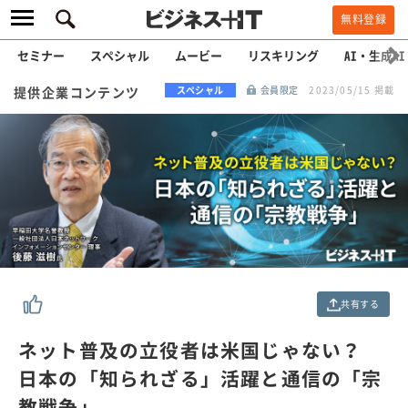
無料登録
セミナー
スペシャル
ムービー
リスキリング
AI・生成AI
提供企業コンテンツ
スペシャル
会員限定
2023/05/15 掲載
共有する
ネット普及の立役者は米国じゃない？
日本の「知られざる」活躍と通信の「宗
教戦争」