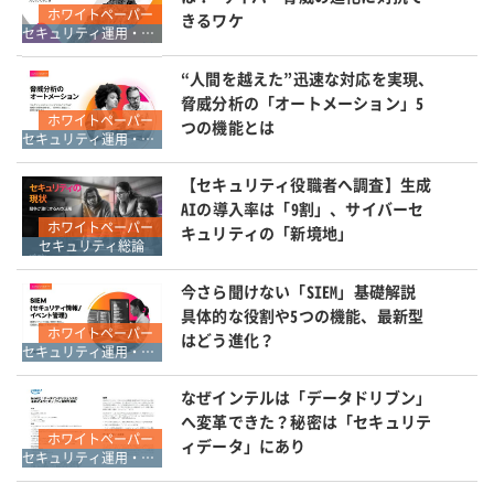
ホワイトペーパー
きるワケ
セキュリティ運用・SOC・SIEM・ログ管理
“人間を越えた”迅速な対応を実現、
脅威分析の「オートメーション」5
ホワイトペーパー
つの機能とは
セキュリティ運用・SOC・SIEM・ログ管理
【セキュリティ役職者へ調査】生成
AIの導入率は「9割」、サイバーセ
ホワイトペーパー
キュリティの「新境地」
セキュリティ総論
今さら聞けない「SIEM」基礎解説
具体的な役割や5つの機能、最新型
ホワイトペーパー
はどう進化？
セキュリティ運用・SOC・SIEM・ログ管理
なぜインテルは「データドリブン」
へ変革できた？秘密は「セキュリテ
ホワイトペーパー
ィデータ」にあり
セキュリティ運用・SOC・SIEM・ログ管理