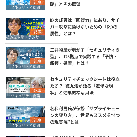
記事
略」とその展望
セキュリティ総論
DXの成否は「回復力」にあり、サイ
バー攻撃に負けないための「6つの
記事
属性」とは？
標的型攻撃・ランサムウェア対策
三井物産が明かす「セキュリティの
型」、128拠点で実践する「予防・
記事
鍛錬・処置」とは？
セキュリティ総論
セキュリティチェックシートは役立
たず？ 徳丸浩が語る「悲惨な現
記事
状」と効果的な活用法
セキュリティ総論
名和利男氏が伝授「サプライチェー
ンの守り方」、世界もススメる“4つ
記事
の現実解”とは
セキュリティ総論