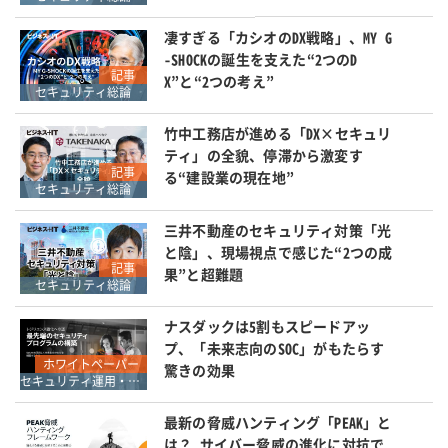
凄すぎる「カシオのDX戦略」、MY G
-SHOCKの誕生を支えた“2つのD
記事
X”と“2つの考え”
セキュリティ総論
竹中工務店が進める「DX×セキュリ
ティ」の全貌、停滞から激変す
記事
る“建設業の現在地”
セキュリティ総論
三井不動産のセキュリティ対策「光
と陰」、現場視点で感じた“2つの成
記事
果”と超難題
セキュリティ総論
ナスダックは5割もスピードアッ
プ、「未来志向のSOC」がもたらす
ホワイトペーパー
驚きの効果
セキュリティ運用・SOC・SIEM・ログ管理
最新の脅威ハンティング「PEAK」と
は？ サイバー脅威の進化に対抗で