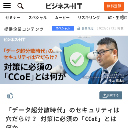
無料登録
セミナー
スペシャル
ムービー
リスキリング
AI・生成AI
提供企業コンテンツ
スペシャル
会員限定
2023/07/31 掲載
共有する
「データ超分散時代」のセキュリティは
穴だらけ？ 対策に必須の「CCoE」とは
何か