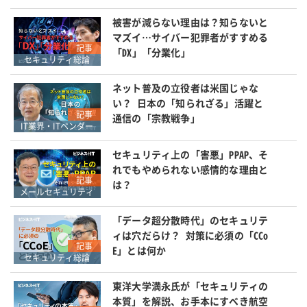
被害が減らない理由は？知らないと
マズイ…サイバー犯罪者がすすめる
記事
「DX」「分業化」
セキュリティ総論
ネット普及の立役者は米国じゃな
い？ 日本の「知られざる」活躍と
記事
通信の「宗教戦争」
IT業界・ITベンダー
セキュリティ上の「害悪」PPAP、そ
れでもやめられない感情的な理由と
記事
は？
メールセキュリティ
「データ超分散時代」のセキュリテ
ィは穴だらけ？ 対策に必須の「CCo
記事
E」とは何か
セキュリティ総論
東洋大学満永氏が「セキュリティの
本質」を解説、お手本にすべき航空