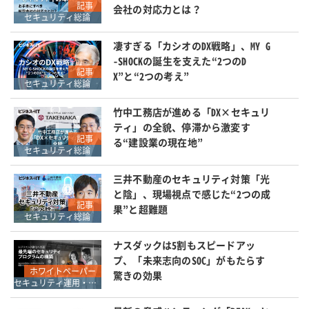
記事
会社の対応力とは？
セキュリティ総論
凄すぎる「カシオのDX戦略」、MY G
-SHOCKの誕生を支えた“2つのD
記事
X”と“2つの考え”
セキュリティ総論
竹中工務店が進める「DX×セキュリ
ティ」の全貌、停滞から激変す
記事
る“建設業の現在地”
セキュリティ総論
三井不動産のセキュリティ対策「光
と陰」、現場視点で感じた“2つの成
記事
果”と超難題
セキュリティ総論
ナスダックは5割もスピードアッ
プ、「未来志向のSOC」がもたらす
ホワイトペーパー
驚きの効果
セキュリティ運用・SOC・SIEM・ログ管理