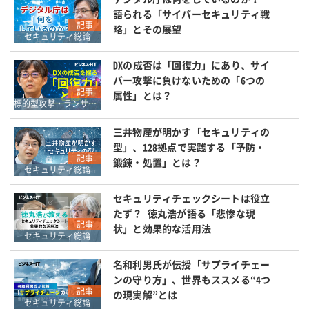
語られる「サイバーセキュリティ戦
記事
略」とその展望
セキュリティ総論
DXの成否は「回復力」にあり、サイ
バー攻撃に負けないための「6つの
記事
属性」とは？
標的型攻撃・ランサムウェア対策
三井物産が明かす「セキュリティの
型」、128拠点で実践する「予防・
記事
鍛錬・処置」とは？
セキュリティ総論
セキュリティチェックシートは役立
たず？ 徳丸浩が語る「悲惨な現
記事
状」と効果的な活用法
セキュリティ総論
名和利男氏が伝授「サプライチェー
ンの守り方」、世界もススメる“4つ
記事
の現実解”とは
セキュリティ総論