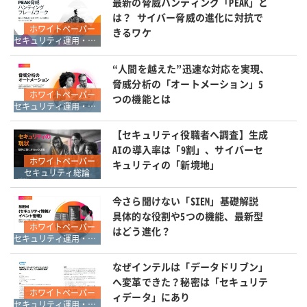
最新の脅威ハンティング「PEAK」と
は？ サイバー脅威の進化に対抗で
ホワイトペーパー
きるワケ
セキュリティ運用・SOC・SIEM・ログ管理
“人間を越えた”迅速な対応を実現、
脅威分析の「オートメーション」5
ホワイトペーパー
つの機能とは
セキュリティ運用・SOC・SIEM・ログ管理
【セキュリティ役職者へ調査】生成
AIの導入率は「9割」、サイバーセ
ホワイトペーパー
キュリティの「新境地」
セキュリティ総論
今さら聞けない「SIEM」基礎解説
具体的な役割や5つの機能、最新型
ホワイトペーパー
はどう進化？
セキュリティ運用・SOC・SIEM・ログ管理
なぜインテルは「データドリブン」
へ変革できた？秘密は「セキュリテ
ホワイトペーパー
ィデータ」にあり
セキュリティ運用・SOC・SIEM・ログ管理