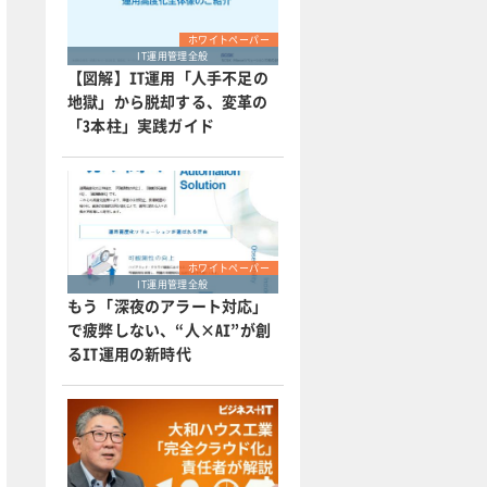
ホワイトペーパー
IT運用管理全般
【図解】IT運用「人手不足の
地獄」から脱却する、変革の
「3本柱」実践ガイド
ホワイトペーパー
IT運用管理全般
もう「深夜のアラート対応」
で疲弊しない、“人×AI”が創
るIT運用の新時代