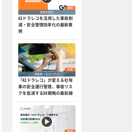
動画
業務効率化
AIドラレコを活用した事故削
減・安全管理効率化の最新事
例
記事
自動車・モビリティ
「AIドラレコ」が変える社有
車の安全運行管理、事故リス
クを低減するDX戦略の最前線
動画