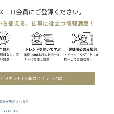
ス＋IT会員に
ご登録ください。
から使える、
仕事に役立つ情報満載！
全無料
トレンドを聞いて学ぶ
興味関心のみ厳選
額料なし、完
年間1000本超の厳選セミ
トピック（タグ）をフォ
い放題！
ナーに参加し放題！
ローして自動収集！
料
ビジネス+IT会員のメリットとは？
情報が表示されます
フォローする