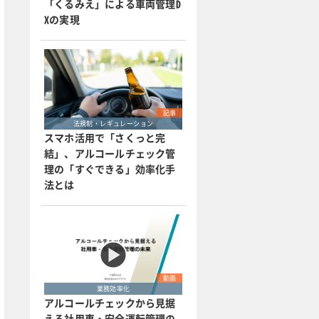
「くるみえ」による車両管理D
Xの実現
記事
法規制・レギュレーション
スマホ活用で「さくっと完
結」、アルコールチェック管
理の「すぐできる」効率化手
法とは
動画
業務効率化
アルコールチェックから見据
える社用車・安全運転管理の