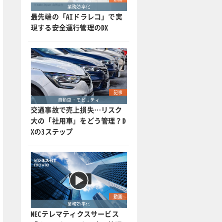
業務効率化
最先端の「AIドラレコ」で実
現する安全運行管理のDX
記事
自動車・モビリティ
交通事故で売上損失…リスク
大の「社用車」をどう管理？D
Xの3ステップ
動画
業務効率化
NECテレマティクスサービス