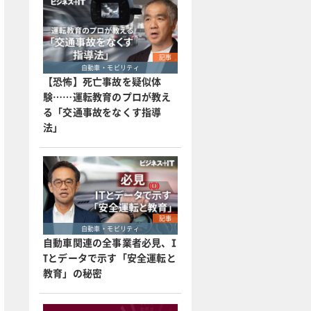
記事
自動車・モビリティ
【恐怖】死亡事故を疑似体
験……運転教育のプロが教え
る「交通事故をなくす指導
法」
記事
自動車・モビリティ
自動車関連の全事業者必見、I
Tとデータで示す「安全運転と
教育」の秘密