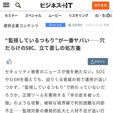
無料登録
セミナー
スペシャル
ムービー
リスキリング
AI・生成AI
提供企業コンテンツ
スペシャル
会員限定
2025/12/19 掲載
“監視しているつもり”が一番ヤバい──穴
だらけのSOC、立て直しの処方箋
共有する
セキュリティ被害のニュースが後を絶たない。SOC
やSIEMを備えても、迫りくる脅威の前で運用が追い
つかず、“監視しているつもり”で終わっていないだ
ろうか。正規ツールを悪用する「羊の皮を被った
狼」のような攻撃、曖昧な境界線で判別困難な内部
不正──監視対象の爆発的拡大と人材不足が追い打