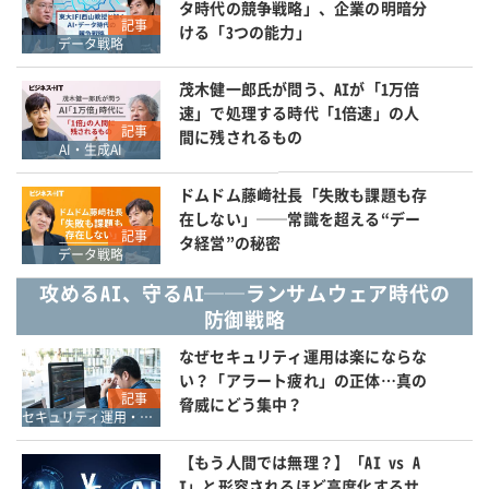
タ時代の競争戦略」、企業の明暗分
記事
ける「3つの能力」
データ戦略
茂木健一郎氏が問う、AIが「1万倍
速」で処理する時代「1倍速」の人
記事
間に残されるもの
AI・生成AI
ドムドム藤﨑社長「失敗も課題も存
在しない」──常識を超える“デー
記事
タ経営”の秘密
データ戦略
攻めるAI、守るAI──ランサムウェア時代の
防御戦略
なぜセキュリティ運用は楽にならな
い？「アラート疲れ」の正体…真の
記事
脅威にどう集中？
セキュリティ運用・SOC・SIEM・ログ管理
【もう人間では無理？】「AI vs A
I」と形容されるほど高度化するサ