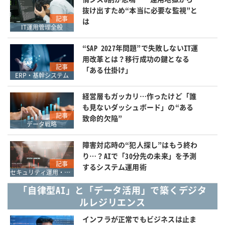
抜け出すため“本当に必要な監視”と
記事
は
IT運用管理全般
“SAP 2027年問題”で失敗しないIT運
用改革とは？移行成功の鍵となる
記事
「ある仕掛け」
ERP・基幹システム
経営層もガッカリ…作ったけど「誰
も見ないダッシュボード」の“ある
記事
致命的欠陥”
データ戦略
障害対応時の“犯人探し”はもう終わ
り…？AIで「30分先の未来」を予測
記事
するシステム運用術
セキュリティ運用・SOC・SIEM・ログ管理
「自律型AI」と「データ活用」で築くデジタ
ルレジリエンス
インフラが正常でもビジネスは止ま