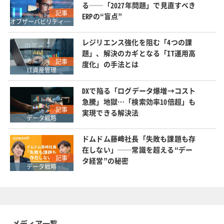
る──「2027年問題」で見直すべき
記事
ERPの“盲点”
オブザーバビリティ・APM
レジリエンス強化を阻む「4つの課
題」、解決のカギとなる「IT運用高
記事
度化」の手法とは
IT資産管理
DXで陥る「ログデータ爆増→コスト
急騰」地獄…「検索効率10倍超」も
記事
実現できる解決法
データ戦略
ドムドム藤﨑社長「失敗も課題も存
在しない」──常識を超える“デー
記事
タ経営”の秘密
データ戦略
メディア一覧