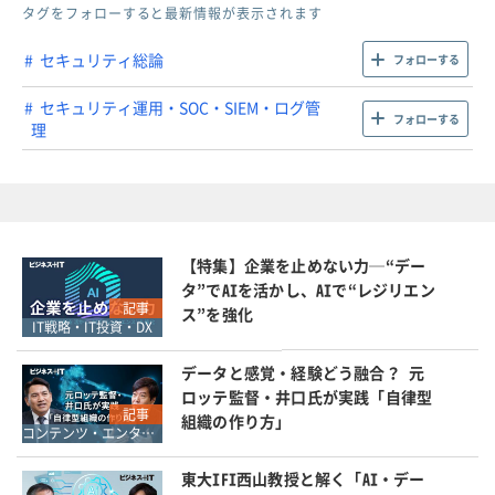
タグをフォローすると最新情報が表示されます
セキュリティ総論
フォローする
セキュリティ運用・SOC・SIEM・ログ管
フォローする
理
【特集】企業を止めない力─“デー
タ”でAIを活かし、AIで“レジリエン
記事
ス”を強化
IT戦略・IT投資・DX
データと感覚・経験どう融合？ 元
ロッテ監督・井口氏が実践「自律型
記事
組織の作り方」
コンテンツ・エンタメ・文化芸能・スポーツ
東大IFI西山教授と解く「AI・デー