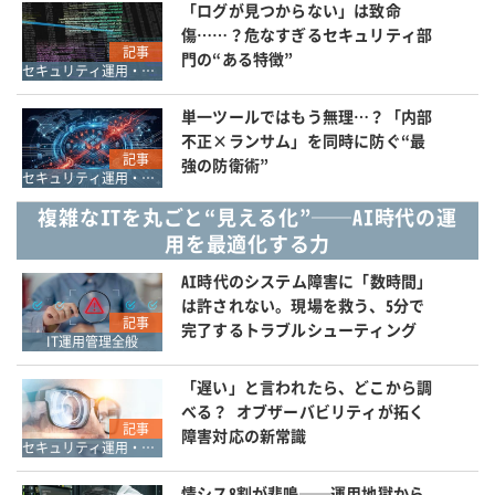
「ログが見つからない」は致命
傷……？危なすぎるセキュリティ部
記事
門の“ある特徴”
セキュリティ運用・SOC・SIEM・ログ管理
単一ツールではもう無理…？「内部
不正×ランサム」を同時に防ぐ“最
記事
強の防衛術”
セキュリティ運用・SOC・SIEM・ログ管理
複雑なITを丸ごと“見える化”──AI時代の運
用を最適化する力
AI時代のシステム障害に「数時間」
は許されない。現場を救う、5分で
記事
完了するトラブルシューティング
IT運用管理全般
「遅い」と言われたら、どこから調
べる？ オブザーバビリティが拓く
記事
障害対応の新常識
セキュリティ運用・SOC・SIEM・ログ管理
情シス8割が悲鳴──運用地獄から