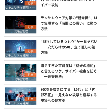
記事
イバー攻防
セキュリティ運用・SOC・SIEM・ログ管理
ランサムウェア対策の“新常識”、AI
で実現する「時間との戦い」に勝つ
記事
方法
IT資産管理
“監視しているつもり”が一番ヤバい
──穴だらけのSOC、立て直しの処
記事
方箋
セキュリティ運用・SOC・SIEM・ログ管理
増えすぎたIT資産は「格好の標的」
と言えるワケ、サイバー被害を防ぐ
記事
「一元管理法」
IT資産管理
SOCを骨抜きにする「LOTL」と「内
部不正」…見えない攻撃と疲弊する
記事
現場への処方箋
セキュリティ運用・SOC・SIEM・ログ管理