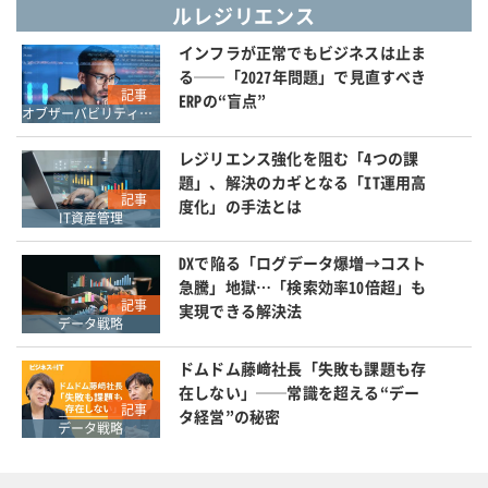
ルレジリエンス
インフラが正常でもビジネスは止ま
る──「2027年問題」で見直すべき
記事
ERPの“盲点”
オブザーバビリティ・APM
レジリエンス強化を阻む「4つの課
題」、解決のカギとなる「IT運用高
記事
度化」の手法とは
IT資産管理
DXで陥る「ログデータ爆増→コスト
急騰」地獄…「検索効率10倍超」も
記事
実現できる解決法
データ戦略
ドムドム藤﨑社長「失敗も課題も存
在しない」──常識を超える“デー
記事
タ経営”の秘密
データ戦略