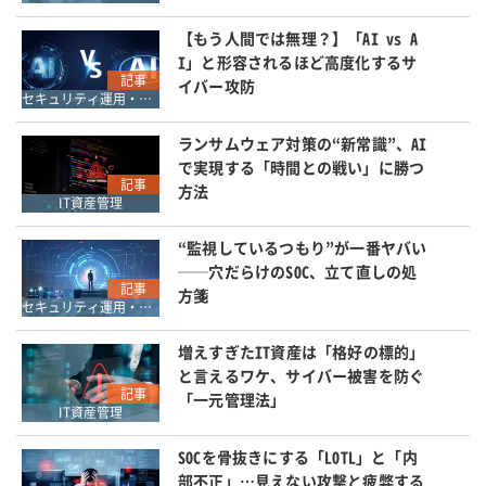
【もう人間では無理？】「AI vs A
I」と形容されるほど高度化するサ
記事
イバー攻防
セキュリティ運用・SOC・SIEM・ログ管理
ランサムウェア対策の“新常識”、AI
で実現する「時間との戦い」に勝つ
記事
方法
IT資産管理
“監視しているつもり”が一番ヤバい
──穴だらけのSOC、立て直しの処
記事
方箋
セキュリティ運用・SOC・SIEM・ログ管理
増えすぎたIT資産は「格好の標的」
と言えるワケ、サイバー被害を防ぐ
記事
「一元管理法」
IT資産管理
SOCを骨抜きにする「LOTL」と「内
部不正」…見えない攻撃と疲弊する