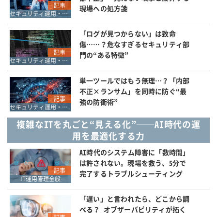
記事
現場への処方箋
セキュリティ運用・SOC・SIEM・ログ管理
「ログが見つからない」は致命
傷……？危なすぎるセキュリティ部
記事
門の“ある特徴”
セキュリティ運用・SOC・SIEM・ログ管理
単一ツールではもう無理…？「内部
不正×ランサム」を同時に防ぐ“最
記事
強の防衛術”
セキュリティ運用・SOC・SIEM・ログ管理
複雑なITを丸ごと“見える化”──AI時代の運
用を最適化する力
AI時代のシステム障害に「数時間」
は許されない。現場を救う、5分で
記事
完了するトラブルシューティング
IT運用管理全般
「遅い」と言われたら、どこから調
べる？ オブザーバビリティが拓く