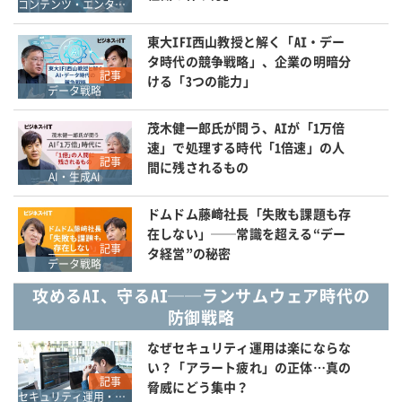
コンテンツ・エンタメ・文化芸能・スポーツ
東大IFI西山教授と解く「AI・デー
タ時代の競争戦略」、企業の明暗分
記事
ける「3つの能力」
データ戦略
茂木健一郎氏が問う、AIが「1万倍
速」で処理する時代「1倍速」の人
記事
間に残されるもの
AI・生成AI
ドムドム藤﨑社長「失敗も課題も存
在しない」──常識を超える“デー
記事
タ経営”の秘密
データ戦略
攻めるAI、守るAI──ランサムウェア時代の
防御戦略
なぜセキュリティ運用は楽にならな
い？「アラート疲れ」の正体…真の
記事
脅威にどう集中？
セキュリティ運用・SOC・SIEM・ログ管理