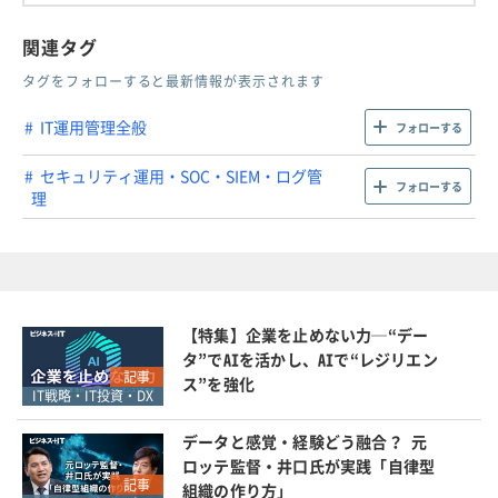
関連タグ
タグをフォローすると最新情報が表示されます
IT運用管理全般
フォローする
セキュリティ運用・SOC・SIEM・ログ管
フォローする
理
【特集】企業を止めない力─“デー
タ”でAIを活かし、AIで“レジリエン
記事
ス”を強化
IT戦略・IT投資・DX
データと感覚・経験どう融合？ 元
ロッテ監督・井口氏が実践「自律型
記事
組織の作り方」