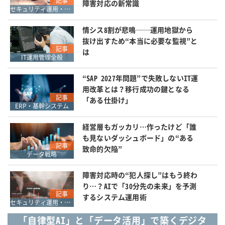
記事
障害対応の新常識
セキュリティ運用・SOC・SIEM・ログ管理
情シス8割が悲鳴──運用地獄から
抜け出すため“本当に必要な監視”と
記事
は
IT運用管理全般
“SAP 2027年問題”で失敗しないIT運
用改革とは？移行成功の鍵となる
記事
「ある仕掛け」
ERP・基幹システム
経営層もガッカリ…作ったけど「誰
も見ないダッシュボード」の“ある
記事
致命的欠陥”
データ戦略
障害対応時の“犯人探し”はもう終わ
り…？AIで「30分先の未来」を予測
記事
するシステム運用術
セキュリティ運用・SOC・SIEM・ログ管理
「自律型AI」と「データ活用」で築くデジタ