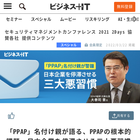
無料登録
セミナー
スペシャル
ムービー
リスキリング
AI・生成AI
セキュリティマネジメントカンファレンス 2021 2Days 協
賛各社 提供コンテンツ
スペシャル
会員限定
2022/03/22 掲載
共有する
「PPAP」名付け親が語る、PPAPの根本的