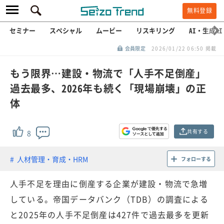
無料登録
セミナー
スペシャル
ムービー
リスキリング
AI・生成AI
会員限定
2026/01/22 06:50 掲載
もう限界…建設・物流で「人手不足倒産」
過去最多、2026年も続く「現場崩壊」の正
体
共有する
8
人材管理・育成・HRM
フォローする
人手不足を理由に倒産する企業が建設・物流で急増
している。帝国データバンク（TDB）の調査による
と2025年の人手不足倒産は427件で過去最多を更新