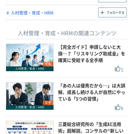
人材管理・育成・HRM
フォローする
人材管理・育成・HRMの関連コンテンツ
【完全ガイド】申請しないと大
損…？「リスキリング助成金」を
確実に受給する全手順
記事
1
人材管理・育成・HRM
「あの人は優秀だから…」は大誤
解、成長し続ける人が自然にやっ
ている「5つの習慣」
記事
6
人材管理・育成・HRM
三菱総合研究所の「生成AI活用
術」超解説、コンサルの“新しい