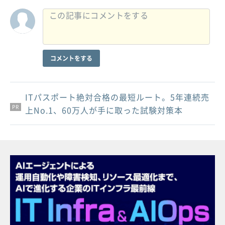
コメントをする
ITパスポート絶対合格の最短ルート。5年連続売
PR
PR
PR
上No.1、60万人が手に取った試験対策本