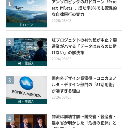
アンソロピックのAIドローン「Proj
1
ect Pilot」、成功率0％でも驚異的
な自律飛行の実力
2026/08/03
ドローン
AIプロジェクトの40％超が中止？製
2
造業がハマる「データはあるのに動
けない」の解決策
2026/08/03
AI・生成AI
国内外デザイン賞獲得…コニカミノ
3
ルタ・デザイン部門の「AI活用術」
が凄すぎる理由
2026/08/06
AI・生成AI
物流は崩壊寸前…国交省・経産省・
4
農水省が明かした「危機の正体」と