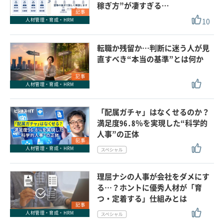
稼ぎ方”が凄すぎる…
記事
10
人材管理・育成・HRM
転職か残留か…判断に迷う人が見
直すべき“本当の基準”とは何か
記事
人材管理・育成・HRM
「配属ガチャ」はなくせるのか？
満足度96.8％を実現した“科学的
人事”の正体
記事
人材管理・育成・HRM
理屈ナシの人事が会社をダメにす
る…？ホントに優秀人材が「育
つ・定着する」仕組みとは
記事
人材管理・育成・HRM