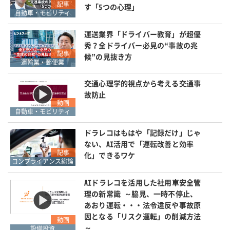
記事
す「5つの心理」
自動車・モビリティ
運送業界「ドライバー教育」が超優
秀？全ドライバー必見の“事故の兆
記事
候”の見抜き方
運輸業・郵便業
交通心理学的視点から考える交通事
故防止
動画
自動車・モビリティ
ドラレコはもはや「記録だけ」じゃ
ない、AI活用で「運転改善と効率
記事
化」できるワケ
コンプライアンス総論
AIドラレコを活用した社用車安全管
理の新常識 ～脇見、一時不停止、
あおり運転・・・法令違反や事故原
因となる「リスク運転」の削減方法
動画
～
設備投資