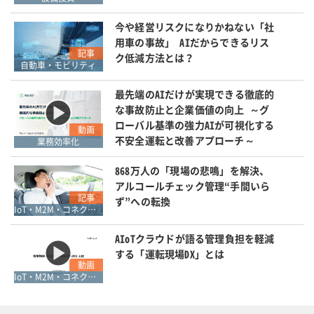
今や経営リスクになりかねない「社
用車の事故」 AIだからできるリス
記事
ク低減方法とは？
自動車・モビリティ
最先端のAIだけが実現できる徹底的
な事故防止と企業価値の向上 ～グ
ローバル基準の強力AIが可視化する
動画
不安全運転と改善アプローチ～
業務効率化
868万人の「現場の悲鳴」を解決、
アルコールチェック管理“手間いら
記事
ず”への転換
IoT・M2M・コネクティブ
AIoTクラウドが語る管理負担を軽減
する「運転現場DX」とは
動画
IoT・M2M・コネクティブ