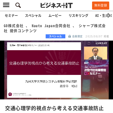
無料登録
セミナー
スペシャル
ムービー
リスキリング
AI・生成AI
GO株式会社 、 Nauto Japan合同会社 、 シャープ株式会
社 提供コンテンツ
スペシャル
会員限定
2025/08/07 掲載
L
o
a
/
U
d
n
e
m
u
d
t
e
:
交通心理学的視点から考える交通事故防止
1