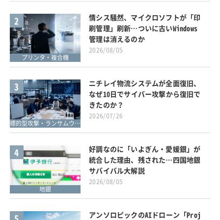
情シス騒然、マイクロソフトが「印
2
刷管理」刷新…ついに古いWindows
管理は消えるのか
2026/08/05
プリンタ・複合機
ニチレイ物流システムが全面復旧、
3
なぜ10日でサイバー攻撃から復旧で
きたのか？
2026/07/26
標的型攻撃・ランサムウェア対策
好調なのに「いよぎん・愛媛銀」が
4
統合した理由、残された…四国地銀
サバイバル大解説
2026/08/05
地銀
アンソロピックのAIドローン「Proj
5