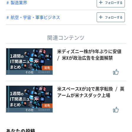
製造業界
フォローする
航空・宇宙・軍事ビジネス
フォローする
関連コンテンツ
米ディズニー株が9年ぶりに安値
/ 米Xが政治広告を全面解禁
記事
その他
米スペースXが1Qで黒字転換 / 英
アームが米ナスダック上場
記事
その他
あなたの投稿