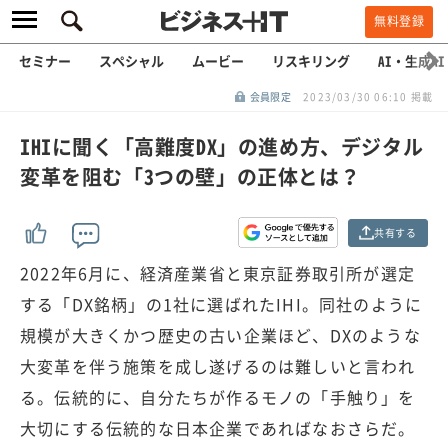
無料登録
セミナー
スペシャル
ムービー
リスキリング
AI・生成AI
会員限定
2023/03/30 06:10 掲載
IHIに聞く「高難度DX」の進め方、デジタル
変革を阻む「3つの壁」の正体とは？
共有する
2022年6月に、経済産業省と東京証券取引所が選定
する「DX銘柄」の1社に選ばれたIHI。同社のように
規模が大きくかつ歴史の古い企業ほど、DXのような
大変革を伴う施策を成し遂げるのは難しいと言われ
る。伝統的に、自分たちが作るモノの「手触り」を
大切にする伝統的な日本企業であればなおさらだ。