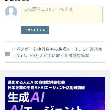
コメントをする
ITパスポート絶対合格の最短ルート。5年連続売
PR
PR
PR
上No.1、60万人が手に取った試験対策本