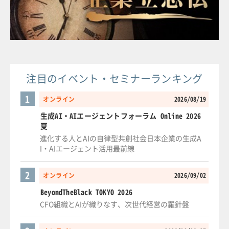
注目のイベント・セミナーランキング
1
オンライン
2026/08/19
生成AI・AIエージェントフォーラム Online 2026
夏
進化する人とAIの自律型共創社会日本企業の生成A
I・AIエージェント活用最前線
2
オンライン
2026/09/02
BeyondTheBlack TOKYO 2026
CFO組織とAIが織りなす、次世代経営の羅針盤