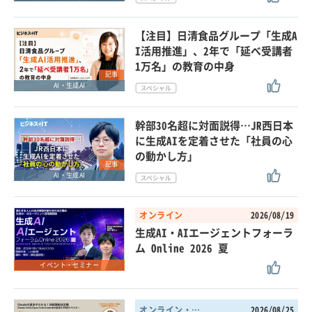
【注目】日清食品グループ「生成A
I活用推進」、2年で「延べ受講者
1万名」の教育の中身
記事
AI・生成AI
幹部30名超に対面説得…JR西日本
に生成AIを定着させた「社員の心
の動かし方」
記事
AI・生成AI
オンライン
2026/08/19
生成AI・AIエージェントフォーラ
ム Online 2026 夏
イベント・セミナー
オンライン・東京都
2026/08/25