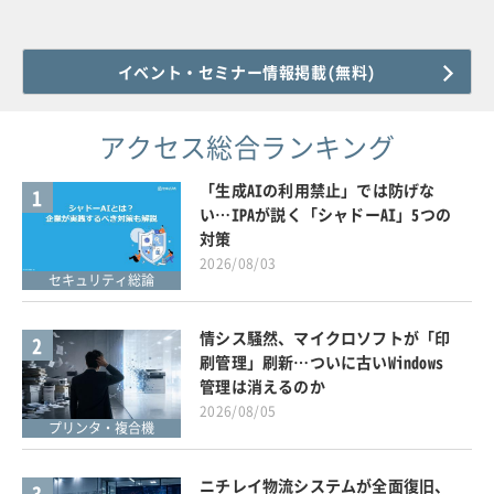
イベント・セミナー情報掲載(無料)
アクセス総合ランキング
「生成AIの利用禁止」では防げな
1
い…IPAが説く「シャドーAI」5つの
対策
2026/08/03
セキュリティ総論
情シス騒然、マイクロソフトが「印
2
刷管理」刷新…ついに古いWindows
管理は消えるのか
2026/08/05
プリンタ・複合機
ニチレイ物流システムが全面復旧、
3