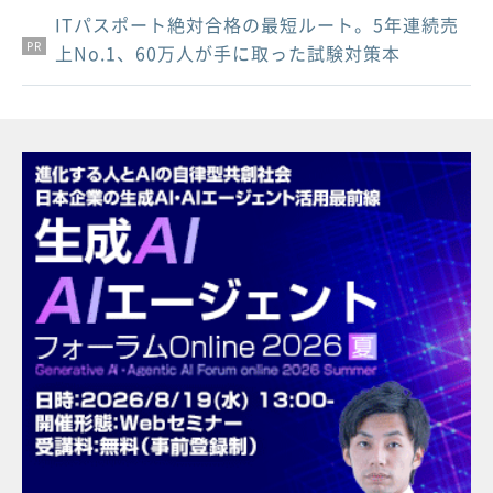
ITパスポート絶対合格の最短ルート。5年連続売
PR
PR
PR
上No.1、60万人が手に取った試験対策本