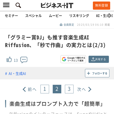
無料登録
セミナー
スペシャル
ムービー
リスキリング
AI・生成AI
会員限定
2025/03/19 06:10 掲載
「グラミー賞DJ」も推す音楽生成AI
Riffusion、「秒で作曲」の実力とは(2/3)
共有する
13
AI・生成AI
フォローする
1
2
3
前へ
次へ
楽曲生成はプロンプト入力で「超簡単」
Riffusionのインターフェースは、SunoやUdioと