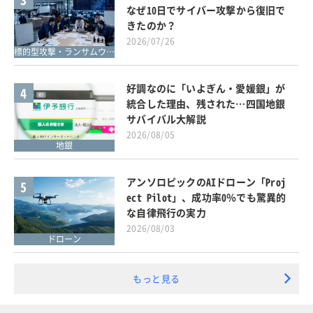
なぜ10日でサイバー攻撃から復旧で
きたのか？
2026/07/26
標的型攻撃・ランサムウェア対策
好調なのに「いよぎん・愛媛銀」が
4
統合した理由、残された…四国地銀
サバイバル大解説
2026/08/05
地銀
アンソロピックのAIドローン「Proj
5
ect Pilot」、成功率0％でも驚異的
な自律飛行の実力
2026/08/03
ドローン
もっと見る