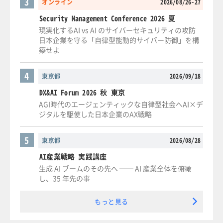
3
オンライン
2026/08/26-27
Security Management Conference 2026 夏
現実化するAI vs AI のサイバーセキュリティの攻防
日本企業を守る「自律型能動的サイバー防御」を構
築せよ
4
東京都
2026/09/18
DX&AI Forum 2026 秋 東京
AGI時代のエージェンティックな自律型社会へAI×デ
ジタルを駆使した日本企業のAX戦略
5
東京都
2026/08/28
AI産業戦略 実践講座
生成 AI ブームのその先へ ── AI 産業全体を俯瞰
し、35 年先の事
もっと見る