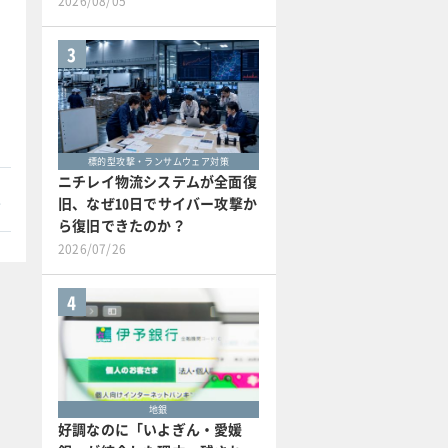
2026/08/05
3
標的型攻撃・ランサムウェア対策
ニチレイ物流システムが全面復
本
旧、なぜ10日でサイバー攻撃か
ら復旧できたのか？
2026/07/26
4
地銀
好調なのに「いよぎん・愛媛