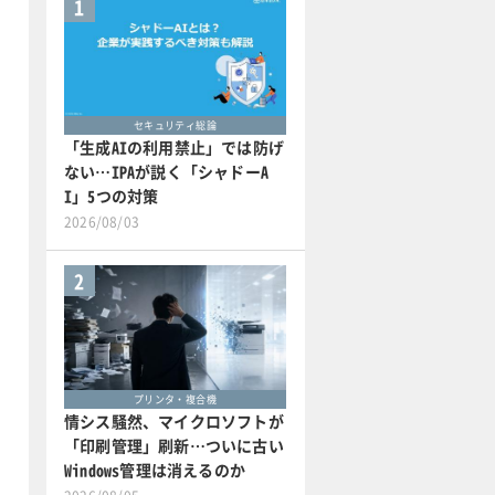
1
セキュリティ総論
「生成AIの利用禁止」では防げ
ない…IPAが説く「シャドーA
I」5つの対策
2026/08/03
2
プリンタ・複合機
情シス騒然、マイクロソフトが
「印刷管理」刷新…ついに古い
Windows管理は消えるのか