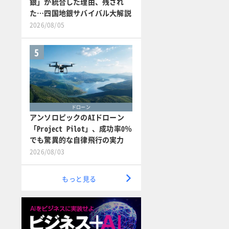
銀」が統合した理由、残され
た…四国地銀サバイバル大解説
2026/08/05
5
ドローン
アンソロピックのAIドローン
「Project Pilot」、成功率0％
でも驚異的な自律飛行の実力
2026/08/03
もっと見る