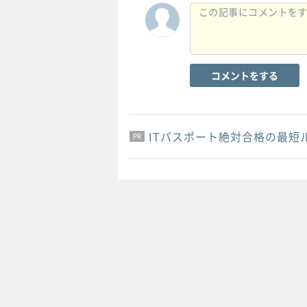
コメントをする
ITパスポート絶対合格の最短
PR
PR
PR