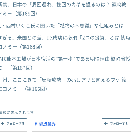
解禁、日本の「周回遅れ」挽回のカギを握るのは？ 篠﨑教
ミー（第169回）
京大・西村いくこ氏に聞いた「植物の不思議」な仕組みとは
ぎる」米国との差、DX成功に必須「2つの投資」とは 篠﨑
ノミー（第168回）
SMC熊本工場が日本復活の“第一歩”である明快理由 篠﨑教授
ー（第167回）
九州、ここにきて「反転攻勢」の兆しアリと言えるワケ 篠
コノミー（第166回）
情報が表示されます
製造業界
フォローする
フォローする