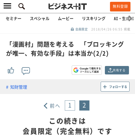
無料登録
セミナー
スペシャル
ムービー
リスキリング
AI・生成AI
会員限定
2018/04/26 06:55 掲載
「漫画村」問題を考える 「ブロッキング
が唯一、有効な手段」は本当か(2/2)
共有する
知財管理
フォローする
1
2
前へ
この続きは
会員限定（完全無料）です