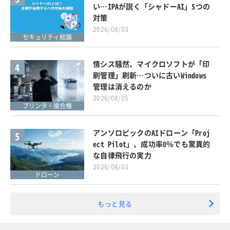
い…IPAが説く「シャドーAI」5つの
対策
2026/08/03
セキュリティ総論
情シス騒然、マイクロソフトが「印
4
刷管理」刷新…ついに古いWindows
管理は消えるのか
2026/08/05
プリンタ・複合機
アンソロピックのAIドローン「Proj
5
ect Pilot」、成功率0％でも驚異的
な自律飛行の実力
2026/08/03
ドローン
もっと見る