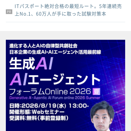
ITパスポート絶対合格の最短ルート。5年連続売
PR
PR
PR
上No.1、60万人が手に取った試験対策本