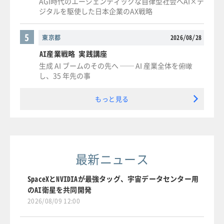
AGI時代のエージェンティックな自律型社会へAI×デ
ジタルを駆使した日本企業のAX戦略
5
東京都
2026/08/28
AI産業戦略 実践講座
生成 AI ブームのその先へ ── AI 産業全体を俯瞰
し、35 年先の事
もっと見る
最新ニュース
SpaceXとNVIDIAが最強タッグ、宇宙データセンター用
のAI衛星を共同開発
2026/08/09 12:00