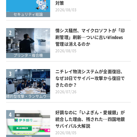
対策
2026/08/03
セキュリティ総論
情シス騒然、マイクロソフトが「印
2
刷管理」刷新…ついに古いWindows
管理は消えるのか
2026/08/05
プリンタ・複合機
ニチレイ物流システムが全面復旧、
3
なぜ10日でサイバー攻撃から復旧で
きたのか？
2026/07/26
標的型攻撃・ランサムウェア対策
好調なのに「いよぎん・愛媛銀」が
4
統合した理由、残された…四国地銀
サバイバル大解説
2026/08/05