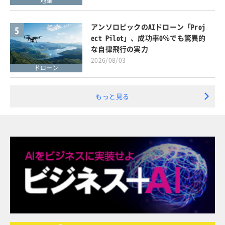
地銀
アンソロピックのAIドローン「Proj
5
ect Pilot」、成功率0％でも驚異的
な自律飛行の実力
2026/08/03
ドローン
もっと見る