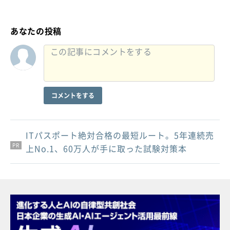
あなたの投稿
コメントをする
ITパスポート絶対合格の最短ルート。5年連続売
PR
PR
PR
上No.1、60万人が手に取った試験対策本