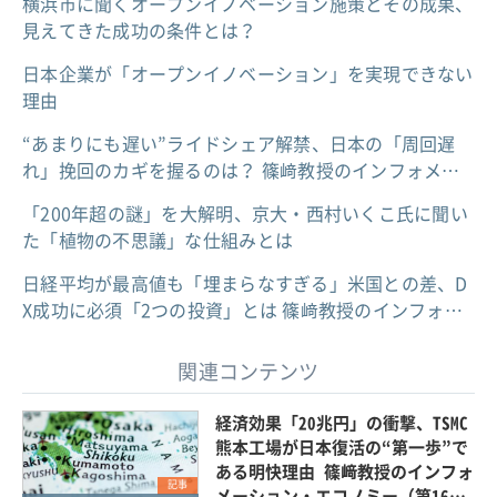
横浜市に聞くオープンイノベーション施策とその成果、
見えてきた成功の条件とは？
日本企業が「オープンイノベーション」を実現できない
理由
“あまりにも遅い”ライドシェア解禁、日本の「周回遅
れ」挽回のカギを握るのは？ 篠﨑教授のインフォメ…
「200年超の謎」を大解明、京大・西村いくこ氏に聞い
た「植物の不思議」な仕組みとは
日経平均が最高値も「埋まらなすぎる」米国との差、D
X成功に必須「2つの投資」とは 篠﨑教授のインフォ…
関連コンテンツ
経済効果「20兆円」の衝撃、TSMC
熊本工場が日本復活の“第一歩”で
ある明快理由 篠﨑教授のインフォ
記事
メーション・エコノミー（第16…