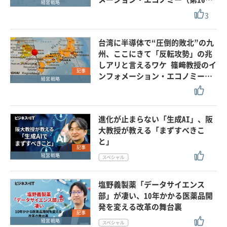
経営戦略
3
台湾に半導体で“圧倒的敗北”の九
州、ここにきて「反転攻勢」の兆
しアリと言えるワケ 篠﨑教授のイ
記事
ンフォメーション・エコノミー…
経営戦略
進化が止まらない「生成AI」、阪
大教授が教える「まずすべきこ
と」
記事
経営戦略
塩野義製薬「データサイエンス
部」が凄い、10年かかる医薬品開
発を変える改革の舞台裏
記事
経営戦略