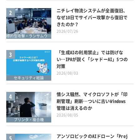
ニチレイ物流システムが全面復旧、
2
なぜ10日でサイバー攻撃から復旧で
きたのか？
2026/07/26
標的型攻撃・ランサムウェア対策
「生成AIの利用禁止」では防げな
3
い…IPAが説く「シャドーAI」5つの
対策
2026/08/03
セキュリティ総論
情シス騒然、マイクロソフトが「印
4
刷管理」刷新…ついに古いWindows
管理は消えるのか
2026/08/05
プリンタ・複合機
アンソロピックのAIドローン「Proj
5