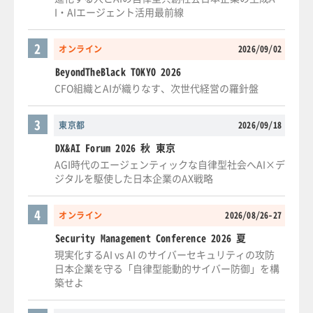
I・AIエージェント活用最前線
2
オンライン
2026/09/02
BeyondTheBlack TOKYO 2026
CFO組織とAIが織りなす、次世代経営の羅針盤
3
東京都
2026/09/18
DX&AI Forum 2026 秋 東京
AGI時代のエージェンティックな自律型社会へAI×デ
ジタルを駆使した日本企業のAX戦略
4
オンライン
2026/08/26-27
Security Management Conference 2026 夏
現実化するAI vs AI のサイバーセキュリティの攻防
日本企業を守る「自律型能動的サイバー防御」を構
築せよ