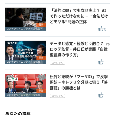
「法的にOK」でもなぜ炎上？ AI
で作っただけなのに… “合法だけ
どモヤる”問題の正体
記事
6
コンテンツ・エンタメ・文化芸能・スポーツ
データと感覚・経験どう融合？ 元
ロッテ監督・井口氏が実践「自律
型組織の作り方」
記事
コンテンツ・エンタメ・文化芸能・スポーツ
松竹と東映が「マーケDX」で反撃
開始…ネトフリ全盛期に狙う「映
画館」の勝機とは
記事
コンテンツ・エンタメ・文化芸能・スポーツ
あなたの投稿