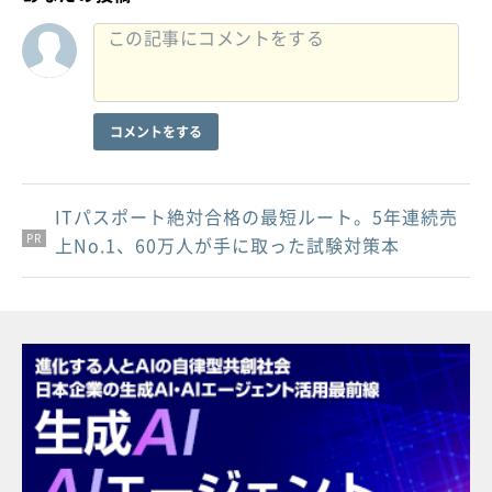
コメントをする
ITパスポート絶対合格の最短ルート。5年連続売
PR
PR
PR
上No.1、60万人が手に取った試験対策本