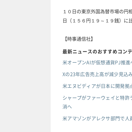
１０日の東京外国為替市場の円
日（１５６円１９～１９銭）に
【時事通信社】
最新ニュースのおすすめコン
米オープンAIが仮想通貨PJ推進へ
Xの23年広告売上高が減少見込み
米エヌビディアが日本に開発拠点
シャープがファーウェイと特許ラ
消へ
米アマゾンがアレクサ部門で人