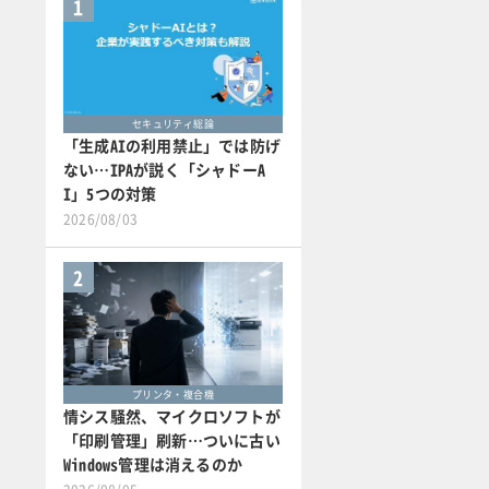
1
セキュリティ総論
「生成AIの利用禁止」では防げ
ない…IPAが説く「シャドーA
I」5つの対策
2026/08/03
2
プリンタ・複合機
情シス騒然、マイクロソフトが
「印刷管理」刷新…ついに古い
Windows管理は消えるのか