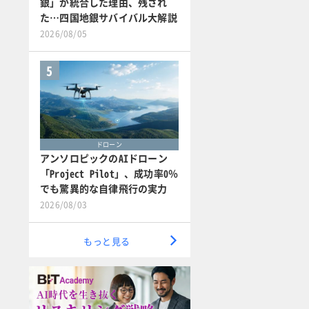
銀」が統合した理由、残され
た…四国地銀サバイバル大解説
2026/08/05
5
ドローン
アンソロピックのAIドローン
「Project Pilot」、成功率0％
でも驚異的な自律飛行の実力
2026/08/03
もっと見る