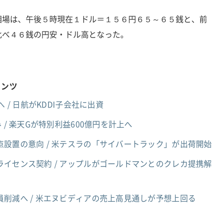
相場は、午後５時現在１ドル＝１５６円６５～６５銭と、前
比べ４６銭の円安・ドル高となった。
テンツ
 / 日航がKDDI子会社に出資
 / 楽天Gが特別利益600億円を計上へ
設置の意向 / 米テスラの「サイバートラック」が出荷開始
イセンス契約 / アップルがゴールドマンとのクレカ提携解
員削減へ / 米エヌビディアの売上高見通しが予想上回る