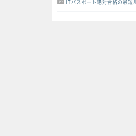
ITパスポート絶対合格の最短
PR
PR
PR