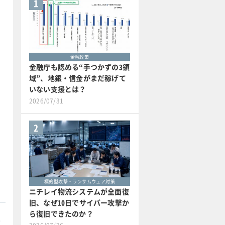
1
金融政策
金融庁も認める“手つかずの3領
域”、地銀・信金がまだ稼げて
いない支援とは？
2026/07/31
2
標的型攻撃・ランサムウェア対策
ニチレイ物流システムが全面復
旧、なぜ10日でサイバー攻撃か
ら復旧できたのか？
本