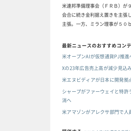
米連邦準備理事会（ＦＲＢ）が
会合に続き金利据え置きを主張
主張。一方、ミラン理事が５０
最新ニュースのおすすめコン
米オープンAIが仮想通貨PJ推進へ
Xの23年広告売上高が減少見込み
米エヌビディアが日本に開発拠点
シャープがファーウェイと特許ラ
消へ
米アマゾンがアレクサ部門で人