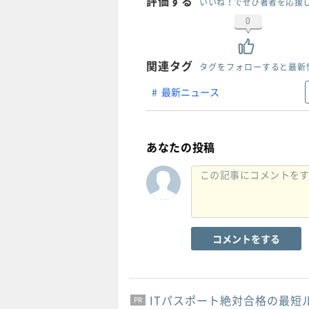
評価する
いいね！でぜひ著者を応援
0
関連タグ
タグをフォローすると最新
最新ニュース
あなたの投稿
コメントをする
ITパスポート絶対合格の最短
PR
PR
PR