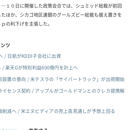
９─１０日に開催した政策会合では、シュミッド総裁が前回
したほか、シカゴ地区連銀のグールズビー総裁も据え置きを
ｂｐの利下げを主張した。
テンツ
 / 日航がKDDI子会社に出資
 / 楽天Gが特別利益600億円を計上へ
設置の意向 / 米テスラの「サイバートラック」が出荷開始
イセンス契約 / アップルがゴールドマンとのクレカ提携解
員削減へ / 米エヌビディアの売上高見通しが予想上回る