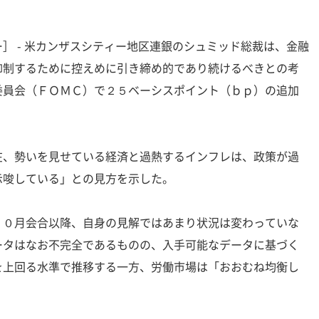
］ - 米カンザスシティー地区連銀のシュミッド総裁は、金融
抑制するために控えめに引き締め的であり続けるべきとの考
委員会（ＦＯＭＣ）で２５ベーシスポイント（ｂｐ）の追加
在、勢いを見せている経済と過熱するインフレは、政策が過
示唆している」との見方を示した。
１０月会合以降、自身の見解ではあまり状況は変わっていな
ータはなお不完全であるものの、入手可能なデータに基づく
を上回る水準で推移する一方、労働市場は「おおむね均衡し