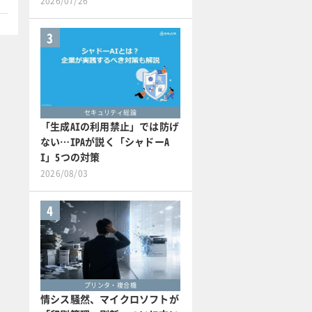
2026/07/26
3
セキュリティ総論
「生成AIの利用禁止」では防げ
ない…IPAが説く「シャドーA
I」5つの対策
2026/08/03
4
プリンタ・複合機
情シス騒然、マイクロソフトが