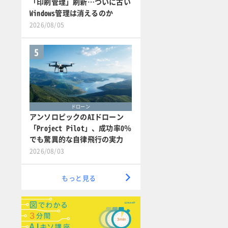
「印刷管理」刷新…ついに古い
Windows管理は消えるのか
2026/08/05
5
ドローン
アンソロピックのAIドローン
「Project Pilot」、成功率0％
でも驚異的な自律飛行の実力
2026/08/03
もっと見る