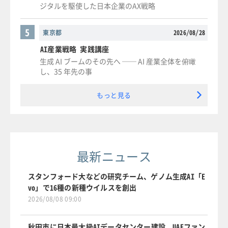
ジタルを駆使した日本企業のAX戦略
5
東京都
2026/08/28
AI産業戦略 実践講座
生成 AI ブームのその先へ ── AI 産業全体を俯瞰
し、35 年先の事
もっと見る
最新ニュース
スタンフォード大などの研究チーム、ゲノム生成AI「E
vo」で16種の新種ウイルスを創出
2026/08/08 09:00
秋田市に日本最大級AIデータセンター建設、UAEファン