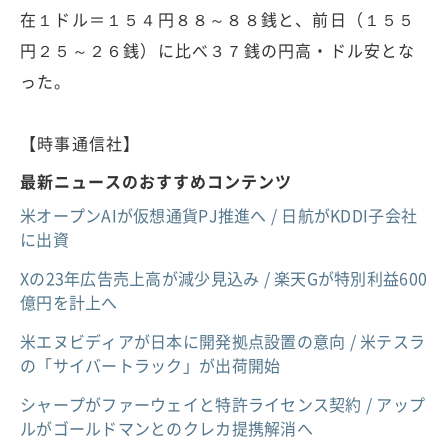
在１ドル＝１５４円８８～８８銭と、前日（１５５
円２５～２６銭）に比べ３７銭の円高・ドル安とな
った。
【時事通信社】
最新ニュースのおすすめコンテンツ
米オープンAIが仮想通貨PJ推進へ / 日航がKDDI子会社
に出資
Xの23年広告売上高が減少見込み / 楽天Gが特別利益600
億円を計上へ
米エヌビディアが日本に開発拠点設置の意向 / 米テスラ
の「サイバートラック」が出荷開始
シャープがファーウェイと特許ライセンス契約 / アップ
ルがゴールドマンとのクレカ提携解消へ