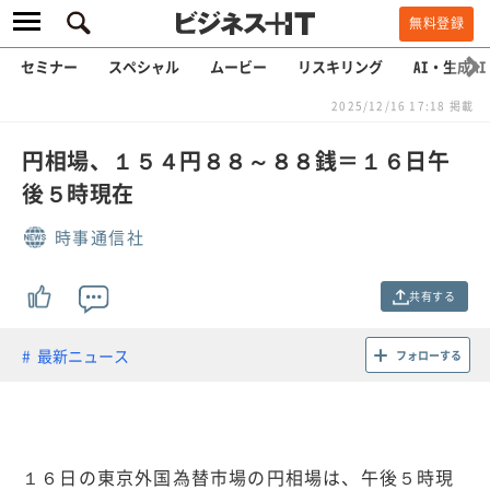
無料登録
セミナー
スペシャル
ムービー
リスキリング
AI・生成AI
2025/12/16 17:18 掲載
円相場、１５４円８８～８８銭＝１６日午
後５時現在
時事通信社
共有する
最新ニュース
フォローする
１６日の東京外国為替市場の円相場は、午後５時現