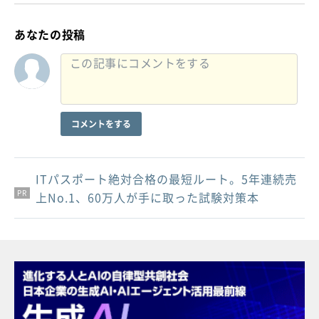
あなたの投稿
コメントをする
ITパスポート絶対合格の最短ルート。5年連続売
PR
PR
PR
上No.1、60万人が手に取った試験対策本