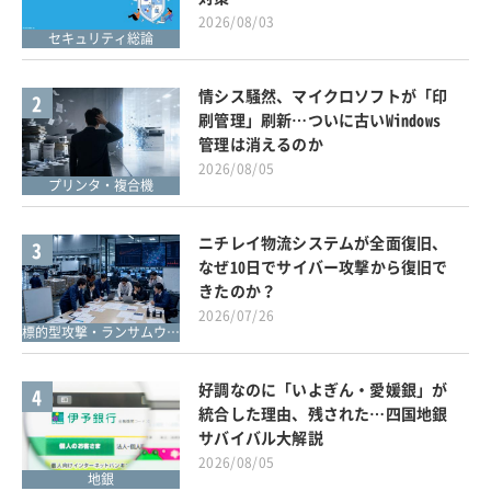
2026/08/03
セキュリティ総論
情シス騒然、マイクロソフトが「印
2
刷管理」刷新…ついに古いWindows
管理は消えるのか
2026/08/05
プリンタ・複合機
ニチレイ物流システムが全面復旧、
3
なぜ10日でサイバー攻撃から復旧で
きたのか？
2026/07/26
標的型攻撃・ランサムウェア対策
好調なのに「いよぎん・愛媛銀」が
4
統合した理由、残された…四国地銀
サバイバル大解説
2026/08/05
地銀