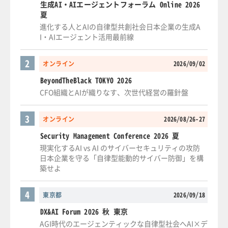
生成AI・AIエージェントフォーラム Online 2026
夏
進化する人とAIの自律型共創社会日本企業の生成A
I・AIエージェント活用最前線
2
オンライン
2026/09/02
BeyondTheBlack TOKYO 2026
CFO組織とAIが織りなす、次世代経営の羅針盤
3
オンライン
2026/08/26-27
Security Management Conference 2026 夏
現実化するAI vs AI のサイバーセキュリティの攻防
日本企業を守る「自律型能動的サイバー防御」を構
築せよ
4
東京都
2026/09/18
DX&AI Forum 2026 秋 東京
AGI時代のエージェンティックな自律型社会へAI×デ