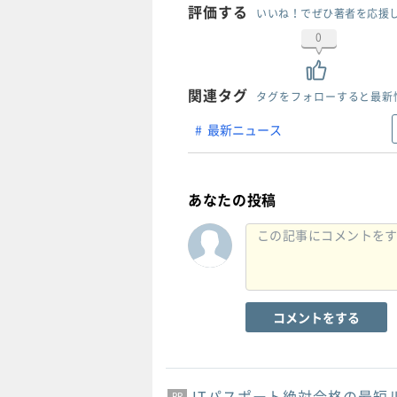
評価する
いいね！でぜひ著者を応援
0
関連タグ
タグをフォローすると最新
最新ニュース
あなたの投稿
コメントをする
ITパスポート絶対合格の最短
PR
PR
PR