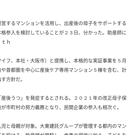
運営するマンションを活用し、出産後の母子をサポートする
本格参入を検討していることが２３日、分かった。助産師に
ｉｔｈ
ワイフ、本社・大阪市）と提携し、本格的な実証事業を５月
内や首都圏を中心に産後ケア専用マンション５棟を含む、計
指す方針だ。
「産後うつ」を発症するとされる。２０２１年の改正母子保
施が市町村の努力義務となり、民間企業の参入も相次ぐ。
乳児と母親が対象。大東建託グループが管理する都内のマン