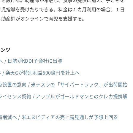
どを設ける。助産師が常駐し、食事の提供に加え、子どもを
育児指導を受けたりできる。料金は１カ月利用の場合、１日
、助産師がオンラインで育児を支援する。
テンツ
 / 日航がKDDI子会社に出資
 / 楽天Gが特別利益600億円を計上へ
設置の意向 / 米テスラの「サイバートラック」が出荷開始
イセンス契約 / アップルがゴールドマンとのクレカ提携解
員削減へ / 米エヌビディアの売上高見通しが予想上回る