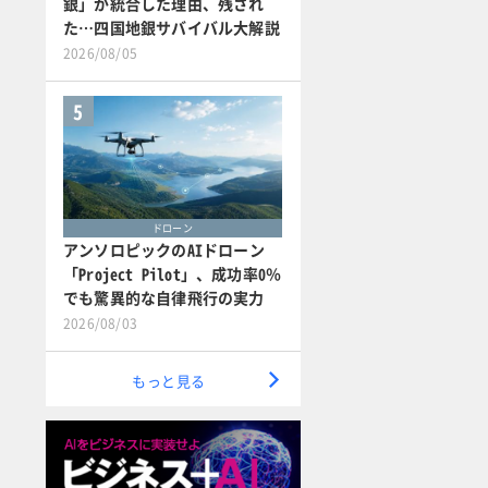
銀」が統合した理由、残され
た…四国地銀サバイバル大解説
2026/08/05
5
ドローン
アンソロピックのAIドローン
「Project Pilot」、成功率0％
でも驚異的な自律飛行の実力
2026/08/03
もっと見る