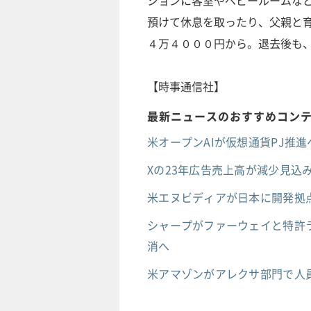
ションに客室やベビールームな
預けて休息を取ったり、父親と
４万４０００円から。退去後も
【時事通信社】
最新ニュースのおすすめコン
米オープンAIが仮想通貨PJ推進へ
Xの23年広告売上高が減少見込み
米エヌビディアが日本に開発拠点
シャープがファーウェイと特許ラ
消へ
米アマゾンがアレクサ部門で人