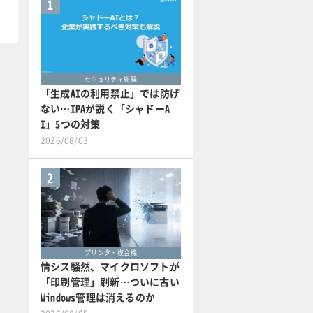
1
セキュリティ総論
「生成AIの利用禁止」では防げ
ない…IPAが説く「シャドーA
I」5つの対策
2026/08/03
2
プリンタ・複合機
情シス騒然、マイクロソフトが
「印刷管理」刷新…ついに古い
Windows管理は消えるのか