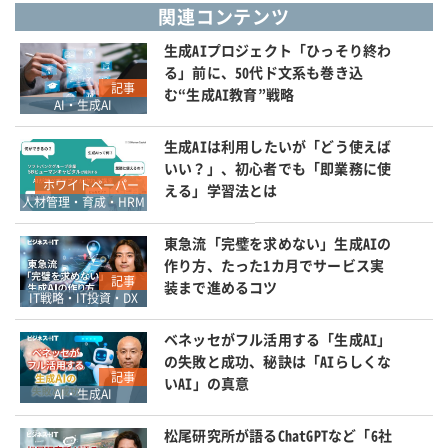
関連コンテンツ
生成AIプロジェクト「ひっそり終わ
る」前に、50代ド文系も巻き込
記事
む“生成AI教育”戦略
AI・生成AI
生成AIは利用したいが「どう使えば
いい？」、初心者でも「即業務に使
ホワイトペーパー
える」学習法とは
人材管理・育成・HRM
東急流「完璧を求めない」生成AIの
作り方、たった1カ月でサービス実
記事
装まで進めるコツ
IT戦略・IT投資・DX
ベネッセがフル活用する「生成AI」
の失敗と成功、秘訣は「AIらしくな
記事
いAI」の真意
AI・生成AI
松尾研究所が語るChatGPTなど「6社