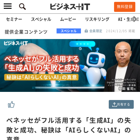
無料登録
セミナー
スペシャル
ムービー
リスキリング
AI・生成AI
提供企業コンテンツ
スペシャル
会員限定
2024/12/05 掲載
共有する
ベネッセがフル活用する「生成AI」の失
敗と成功、秘訣は「AIらしくないAI」の
真意