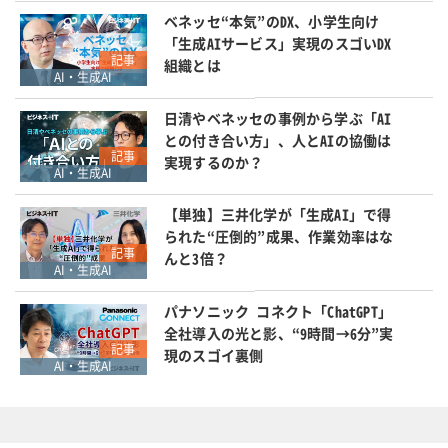
ベネッセ“本気”のDX、小学生向け
「生成AIサービス」実現のスゴいDX
記事
組織とは
AI・生成AI
日清やベネッセの事例から学ぶ「AI
との付き合い方」、人とAIの協働は
記事
実現するのか？
AI・生成AI
【単独】三井化学が「生成AI」で得
られた“圧倒的”成果、作業効率はな
記事
んと3倍？
AI・生成AI
パナソニック コネクト「ChatGPT」
全社導入の光と影、“9時間→6分”実
記事
現のスゴイ裏側
AI・生成AI