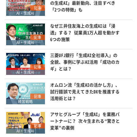
の生成AI」最新動向、注目すべき
記事
「2つの特徴」も
AI・生成AI
なぜ三井住友海上の生成AIは「浸
透」する？ 従業員1万人超を動かす
記事
6つの施策
AI・生成AI
三菱UFJ銀行「生成AI全社導入」の
全貌、事例に学ぶAI活用「成功のカ
記事
ギ」とは？
AI・生成AI
オムロン流「生成AIの活かし方」、
試行錯誤で見えてきたDXを推進する
記事
活用術とは？
経営戦略
アサヒグループ「生成AI」を業務パ
ートナーに？ 次々生まれる“驚きと
記事
変革”の裏側
AI・生成AI