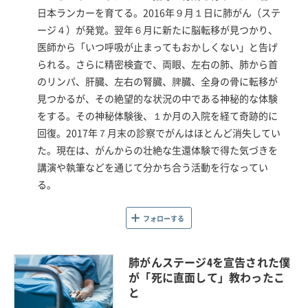
日本ランカーを育てる。2016年９月１日に肺がん（ステ
ージ４）が発覚。翌年６月に新たに脳転移が見つかり、
医師から「いつ呼吸が止まってもおかしくない」と告げ
られる。さらに精密検査で、両眼、左右の肺、肺から首
のリンパ、肝臓、左右の腎臓、脾臓、全身の骨に転移が
見つかるが、その絶望的な状況の中である神秘的な体験
をする。その神秘体験後、１か月の入院を経て奇跡的に
回復。2017年７月末の診察でがんはほとんど消失してい
た。現在は、がんからの壮絶な生還体験で得た気づきを
講演や執筆などを通じて分かち合う活動を行なってい
る。
フォローする
肺がんステージ4を宣告された僕
が「死に直面して」教わったこ
と