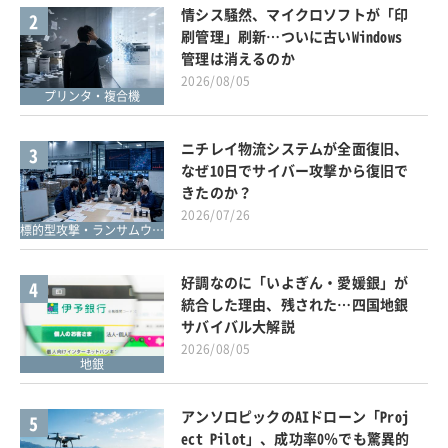
情シス騒然、マイクロソフトが「印
2
刷管理」刷新…ついに古いWindows
管理は消えるのか
2026/08/05
プリンタ・複合機
ニチレイ物流システムが全面復旧、
3
なぜ10日でサイバー攻撃から復旧で
きたのか？
2026/07/26
標的型攻撃・ランサムウェア対策
好調なのに「いよぎん・愛媛銀」が
4
統合した理由、残された…四国地銀
サバイバル大解説
2026/08/05
地銀
アンソロピックのAIドローン「Proj
5
ect Pilot」、成功率0％でも驚異的