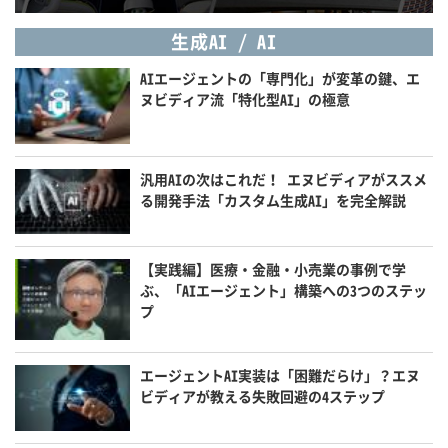
生成AI / AI
AIエージェントの「専門化」が変革の鍵、エ
ヌビディア流「特化型AI」の極意
汎用AIの次はこれだ！ エヌビディアがススメ
る開発手法「カスタム生成AI」を完全解説
【実践編】医療・金融・小売業の事例で学
ぶ、「AIエージェント」構築への3つのステッ
プ
エージェントAI実装は「困難だらけ」？エヌ
ビディアが教える失敗回避の4ステップ