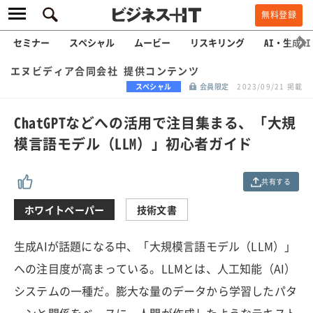
無料登録
セミナー
スペシャル
ムービー
リスキリング
AI・生成AI
エヌビディア合同会社 提供コンテンツ
スペシャル
会員限定
2023/09/21 掲載
ChatGPTなどへの活用で注目集まる、「大規
模言語モデル（LLM）」初心者ガイド
共有する
ホワイトペーパー
技術文書
生成AIが話題になる中、「大規模言語モデル（LLM）」
への注目度が高まっている。LLMとは、人工知能（AI）
システムの一種だ。膨大な量のデータから学習したパタ