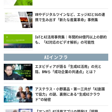
VRやデジタルツインなど、エッジAIと5Gの連
携で生み出す「新たな産業革命」事例集
IoTとAI活用事例集：年間約60億円以上の節約
も、「AI対応のビデオ解析」の可能性
AIインフラ
エヌビディアが語る「生成AI活用」の光と
陰、BMWら「成功企業の共通点」とは？
アステラス・小野薬品・第一三共が「AI創薬
で協力」の謎、裏側にある“生成AIクラウ
ド”の秘密
【マンガ】AI活用アプリの開発は「超簡