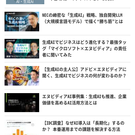
AI・生成AI
NECの緻密な「生成AI」戦略、独自開発LLM
（大規模言語モデル）で描く“勝ち筋”とは
生成AIでビジネスはどう進化する？最強タッ
グ「マイクロソフト×エヌビディア」の責任
者に聞いてみた
【生成AIの主人公】アドビ×エヌビディアに
聞く、生成AIでビジネスの何が変わるのか？
エヌビディアAI事例集：生成AIも推進、企業
価値を高めるAI活用方法とは
【IDC調査】なぜAI導入は「長期化」するの
か？ 本番運用までの課題を解決する方法