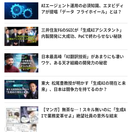
AIエージェント運用の必須知識、エヌビディ
アが提唱「データ フライホイール」とは？
三井住友FGのSGICが「生成AIアシスタント」
内製開発に大成功、PoCで終わらせない秘訣
日本最高峰「AI翻訳技術」があまりにも凄い
ワケ、ある天才組織の開発力の秘密
東大 松尾豊教授が明かす「生成AIの現在と未
来」、日本は競争力を持てるのか？
【マンガ】無茶な…！スキル無いのに「生成A
Iで業務変革せよ」絶望社員の意外な結末