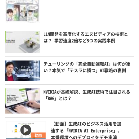
LLM開発を高度化するエヌビディアの技術と
は？ 学習速度2倍など5つの実践事例
チューリングの「完全自動運転AI」は何が凄
い？本気で「テスラに勝つ」AI戦略の裏側
NVIDIAが基礎解説、生成AI技術で注目される
「RAG」とは？
【動画】生成AIのビジネス活用を加
速する「NVIDIA AI Enterprise」、
動画
本番環境へのデプロイをデモ実演