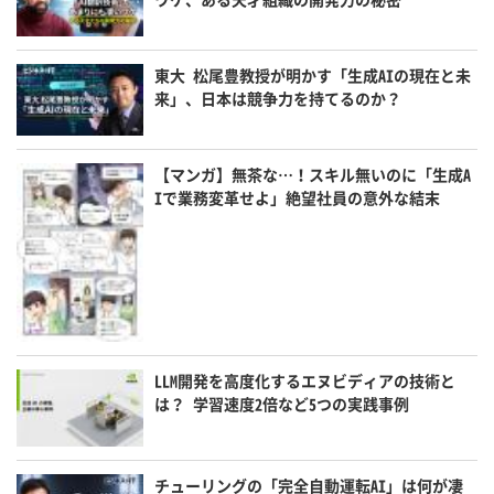
東大 松尾豊教授が明かす「生成AIの現在と未
来」、日本は競争力を持てるのか？
【マンガ】無茶な…！スキル無いのに「生成A
Iで業務変革せよ」絶望社員の意外な結末
LLM開発を高度化するエヌビディアの技術と
は？ 学習速度2倍など5つの実践事例
チューリングの「完全自動運転AI」は何が凄