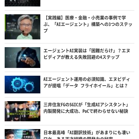
【実践編】医療・金融・小売業の事例で学
ぶ、「AIエージェント」構築への3つのステッ
プ
エージェントAI実装は「困難だらけ」？エヌ
ビディアが教える失敗回避の4ステップ
AIエージェント運用の必須知識、エヌビディ
アが提唱「データ フライホイール」とは？
三井住友FGのSGICが「生成AIアシスタント」
内製開発に大成功、PoCで終わらせない秘訣
日本最高峰「AI翻訳技術」があまりにも凄い
ワケ、ある天才組織の開発力の秘密