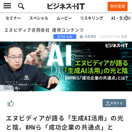
無料登録
セミナー
スペシャル
ムービー
リスキリング
AI・生成AI
エヌビディア合同会社 提供コンテンツ
スペシャル
会員限定
2024/07/10 掲載
共有する
エヌビディアが語る「生成AI活用」の光
と陰、BMWら「成功企業の共通点」と