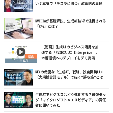
い？本気で「テスラに勝つ」AI戦略の裏側
NVIDIAが基礎解説、生成AI技術で注目される
「RAG」とは？
【動画】生成AIのビジネス活用を加
速する「NVIDIA AI Enterprise」、
動画
本番環境へのデプロイをデモ実演
AI・生成AI
NECの緻密な「生成AI」戦略、独自開発LLM
（大規模言語モデル）で描く“勝ち筋”とは
生成AIでビジネスはどう進化する？最強タッ
グ「マイクロソフト×エヌビディア」の責任
者に聞いてみた