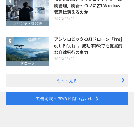
4
刷管理」刷新…ついに古いWindows
管理は消えるのか
2026/08/05
プリンタ・複合機
アンソロピックのAIドローン「Proj
5
ect Pilot」、成功率0％でも驚異的
な自律飛行の実力
2026/08/03
ドローン
もっと見る
広告掲載・PRのお問い合わせ