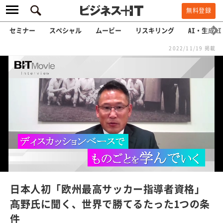
無料登録
セミナー
スペシャル
ムービー
リスキリング
AI・生成AI
2022/11/19 掲載
L
o
a
/
U
d
n
e
m
u
d
t
e
:
日本人初「欧州最高サッカー指導者資格」
4
.
髙野氏に聞く、世界で勝てるたった1つの条
9
9
件