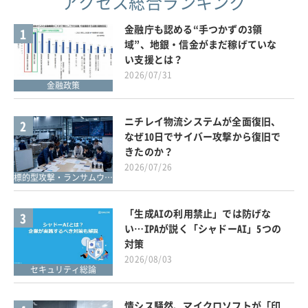
アクセス総合ランキング
金融庁も認める“手つかずの3領
1
域”、地銀・信金がまだ稼げていな
い支援とは？
2026/07/31
金融政策
ニチレイ物流システムが全面復旧、
2
なぜ10日でサイバー攻撃から復旧で
きたのか？
2026/07/26
標的型攻撃・ランサムウェア対策
「生成AIの利用禁止」では防げな
3
い…IPAが説く「シャドーAI」5つの
対策
2026/08/03
セキュリティ総論
情シス騒然、マイクロソフトが「印