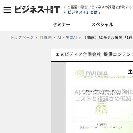
ITと経営の融合でビジネスの課題を解決する
ビジネス＋ITとは？
セミナー
スペシャル
トップページ
IT戦略
AI・生成AI
【動画】AIモデル展開「1週
エヌビディア合同会社 提供コンテン