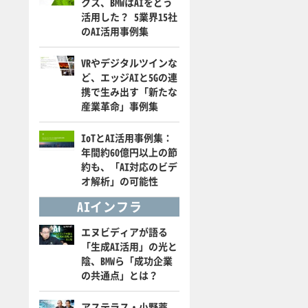
クス、BMWはAIをどう
活用した？ 5業界15社
のAI活用事例集
VRやデジタルツインな
ど、エッジAIと5Gの連
携で生み出す「新たな
産業革命」事例集
IoTとAI活用事例集：
年間約60億円以上の節
約も、「AI対応のビデ
オ解析」の可能性
AIインフラ
エヌビディアが語る
「生成AI活用」の光と
陰、BMWら「成功企業
の共通点」とは？
アステラス・小野薬