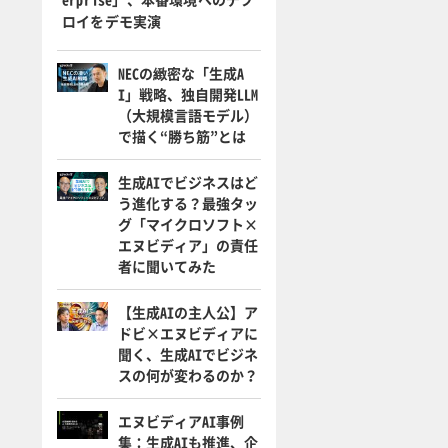
ロイをデモ実演
NECの緻密な「生成A
I」戦略、独自開発LLM
（大規模言語モデル）
で描く“勝ち筋”とは
生成AIでビジネスはど
う進化する？最強タッ
グ「マイクロソフト×
エヌビディア」の責任
者に聞いてみた
【生成AIの主人公】ア
ドビ×エヌビディアに
聞く、生成AIでビジネ
スの何が変わるのか？
エヌビディアAI事例
集：生成AIも推進、企