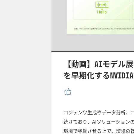
/
U
n
m
u
【動画】AIモデル
t
e
を早期化するNVIDI
コンテンツ生成やデータ分析、コ
続けており、AIソリューション
環境で稼働させる上で、環境の