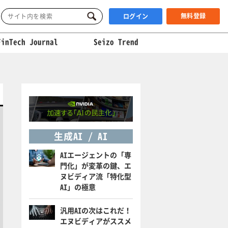
無料登録
ログイン
FinTech Journal
Seizo Trend
生成AI / AI
AIエージェントの「専
門化」が変革の鍵、エ
ヌビディア流「特化型
AI」の極意
汎用AIの次はこれだ！
エヌビディアがススメ