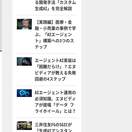
る開発手法「カスタム
生成AI」を完全解説
【実践編】医療・金
融・小売業の事例で学
ぶ、「AIエージェン
ト」構築への3つのス
テップ
エージェントAI実装は
「困難だらけ」？エヌ
ビディアが教える失敗
回避の4ステップ
AIエージェント運用の
必須知識、エヌビディ
アが提唱「データ フ
ライホイール」とは？
三井住友FGのSGICが
「生成AIアシスタン