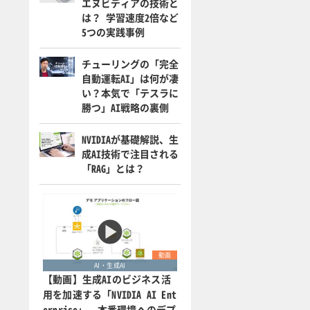
エヌビディアの技術と
は？ 学習速度2倍など
5つの実践事例
チューリングの「完全
自動運転AI」は何が凄
い？本気で「テスラに
勝つ」AI戦略の裏側
NVIDIAが基礎解説、生
成AI技術で注目される
「RAG」とは？
動画
AI・生成AI
【動画】生成AIのビジネス活
用を加速する「NVIDIA AI Ent
erprise」、本番環境へのデプ