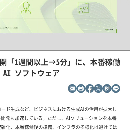
L
P
o
l
a
a
d
y
展開「1週間以上→5分」に、本番稼働
e
b
d
a
:
c
1
k
A AI ソフトウェア
0
R
0
a
.
t
0
e
0
%
ード生成など、ビジネスにおける生成AIの活用が拡大し
の開発も加速している。ただし、AIソリューションを本番
複雑化、本番稼働後の準備、インフラの多様化は避けては