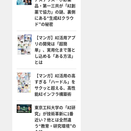
品・第一三共が「AI創
薬で協力」の謎、裏側
にある“生成AIクラウ
ド”の秘密
【マンガ】AI活用アプ
リの開発は「超簡
単」、実用化まで落と
し込める「ある方法」
とは
【マンガ】AI活用の高
すぎる「ハードル」を
サクッと超える、高性
能AIインフラ構築術
東京工科大学の「AI研
究」が技術革新に1番
近い？他とは全然違
う“教育・研究環境”の