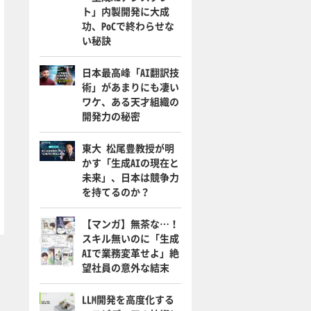
ト」内製開発に大成
功、PoCで終わらせな
い秘訣
日本最高峰「AI翻訳技
術」があまりにも凄い
ワケ、ある天才組織の
開発力の秘密
東大 松尾豊教授が明
かす「生成AIの現在と
未来」、日本は競争力
を持てるのか？
【マンガ】無茶な…！
スキル無いのに「生成
AIで業務変革せよ」絶
望社員の意外な結末
LLM開発を高度化する