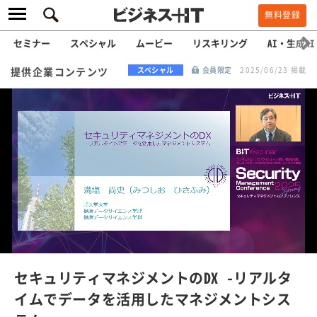
無料登録
セミナー
スペシャル
ムービー
リスキリング
AI・生成AI
提供企業コンテンツ
スペシャル
会員限定
2025/06/23 掲載
L
o
a
/
U
d
n
e
m
u
d
t
e
:
セキュリティマネジメントのDX -リアルタ
1
0
イムでデータを活用したマネジメントシス
0
.