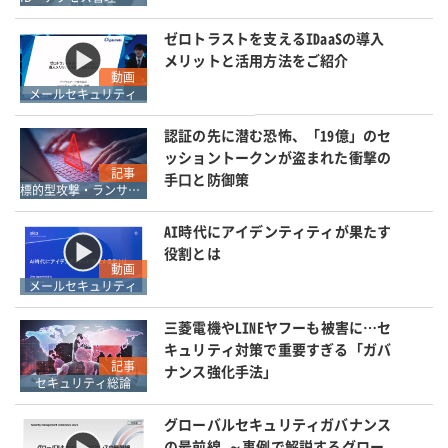
ゼロトラストを支えるIDaaSの導入
メリットと活用方法をご紹介
動画
メールセキュリティ
認証の先に潜む恐怖、「19億」のセ
ッショントークンが盗まれた衝撃の
記事
手口と防御策
標的型攻撃・ランサムウェア対策
AI時代にアイデンティティが果たす
役割とは
動画
メールセキュリティ
三菱電機やLINEヤフーも被害に…セ
キュリティ対策で重要すぎる「ガバ
記事
ナンス強化手法」
セキュリティ総論
グローバルセキュリティガバナンス
の最前線 ～事例で解説するグロー