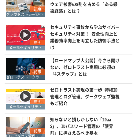
ウェア被害の8割を占める「ある感
記事
染経路」とは？
クラウドストレージ・ファイル共有・ファイル転送
セキュリティ事故から学ぶサイバー
セキュリティ対策！ 安全性向上と
業務効率向上を両立した防御手法と
動画
は
メールセキュリティ
【ロードマップ大公開】今さら聞け
ない、ゼロトラスト実現に必須の
記事
「4ステップ」とは
ゼロトラスト・クラウドセキュリティ・SASE
ゼロトラスト実現の第一歩 特権ID
管理とログ管理、ダークウェブ監視
動画
もご紹介
メールセキュリティ
知らないと損しかしない「IDaa
S」、IDパスワード管理の「限界
記事
前」に押さえるべき基本
ID・アクセス管理・認証