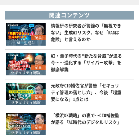
関連コンテンツ
情報研の研究者が警鐘の「無視でき
ない」生成AIリスク、なぜ「RAGは
記事
危険」と言えるのか
AI・生成AI
AI・量子時代の“新たな脅威”が迫る
今……進化する「サイバー攻撃」を
記事
徹底解説
セキュリティ総論
元政府CIO補佐官が警告「セキュリ
ティ管理の落とし穴」、今後「超重
記事
要になる」1点とは
セキュリティ総論
「横浜DX戦略」の裏で…CIO補佐監
が語る「AI時代のデジタルリスク」
記事
セキュリティ総論