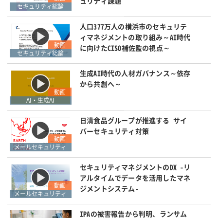
ュリティ課題
セキュリティ総論
人口377万人の横浜市のセキュリテ
ィマネジメントの取り組み～AI時代
動画
に向けたCISO補佐監の視点～
セキュリティ総論
生成AI時代の人材ガバナンス～依存
から共創へ～
動画
AI・生成AI
日清食品グループが推進する サイ
バーセキュリティ対策
動画
メールセキュリティ
セキュリティマネジメントのDX -リ
アルタイムでデータを活用したマネ
動画
ジメントシステム-
メールセキュリティ
IPAの被害報告から判明、ランサム