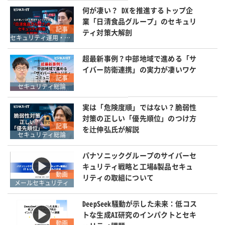
何が凄い？ DXを推進するトップ企
業「日清食品グループ」のセキュリ
記事
ティ対策大解剖
セキュリティ運用・SOC・SIEM・ログ管理
超最新事例？中部地域で進める「サ
イバー防衛連携」の実力が凄いワケ
記事
セキュリティ総論
実は「危険度順」ではない？脆弱性
対策の正しい「優先順位」のつけ方
記事
を辻伸弘氏が解説
セキュリティ総論
パナソニックグループのサイバーセ
キュリティ戦略と工場&製品セキュ
動画
リティの取組について
メールセキュリティ
DeepSeek騒動が示した未来：低コス
トな生成AI研究のインパクトとセキ
動画