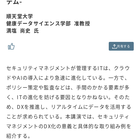
テム-
0
0
%
順天堂大学
健康データサイエンス学部 准教授
満塩 尚史 氏
共有する
セキュリティマネジメントが管理するITは、クラウ
ドやAIの導入により急速に進化している。一方で、
ポリシー策定や監査などは、手間のかかる要素が多
く、ITの進化を妨げる要因となりかねない。そのた
め、DXを推進し、リアルタイムにデータを活用する
ことが求められている。本講演では、セキュリティ
マネジメントのDX化の意義と具体的な取り組み例を
紹介する。