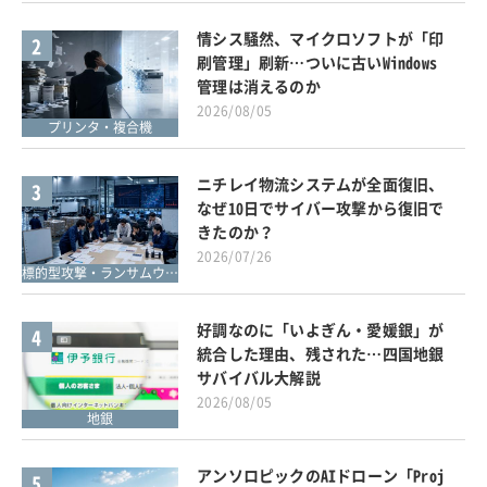
情シス騒然、マイクロソフトが「印
2
刷管理」刷新…ついに古いWindows
管理は消えるのか
2026/08/05
プリンタ・複合機
ニチレイ物流システムが全面復旧、
3
なぜ10日でサイバー攻撃から復旧で
きたのか？
2026/07/26
標的型攻撃・ランサムウェア対策
好調なのに「いよぎん・愛媛銀」が
4
統合した理由、残された…四国地銀
サバイバル大解説
2026/08/05
地銀
アンソロピックのAIドローン「Proj
5