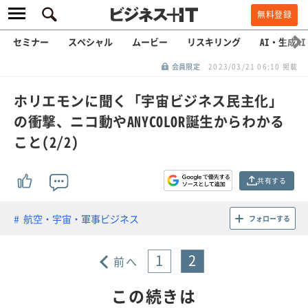
無料登録
セミナー
スペシャル
ムービー
リスキリング
AI・生成AI
会員限定
2023/03/21 06:10 掲載
ホリエモンに聞く「宇宙ビジネス民主化」
の衝撃、ニコ動やANYCOLOR誕生からわかる
こと(2/2)
共有する
航空・宇宙・軍事ビジネス
フォローする
1
2
前へ
この続きは