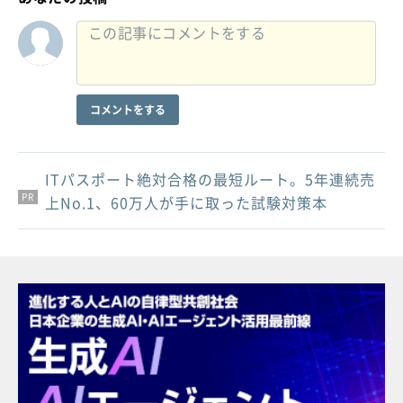
コメントをする
ITパスポート絶対合格の最短ルート。5年連続売
PR
PR
PR
上No.1、60万人が手に取った試験対策本