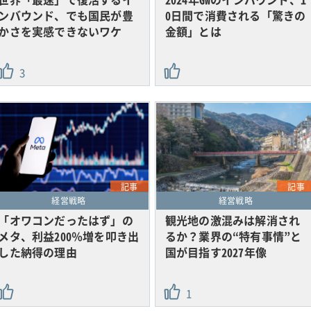
ンバウンド、でも国民が豊
0日間で消費される「驚きの
かさを実感できないワケ
金額」とは
3
記事
記事
経営戦略
経営戦略
「オワコンだったはず」の
観光地の激混みは解消され
メタ、利益200％増を叩き出
るか？業界の“特有事情”と
した納得の理由
国が目指す2027年像
1