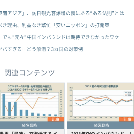
東南アジア」、訪日観光客爆増の裏にある“ある法則”とは
べき理由、利益なき繁忙「安いニッポン」の打開策
、でも“元々”中国インバウンドは期待できなかったワケ
ヤバすぎる…どう解消？3カ国の対策例
関連コンテンツ
記事
記事
経営戦略
経営戦略
世界「最速」で復活するイ
2024年GWのインバウンド、1