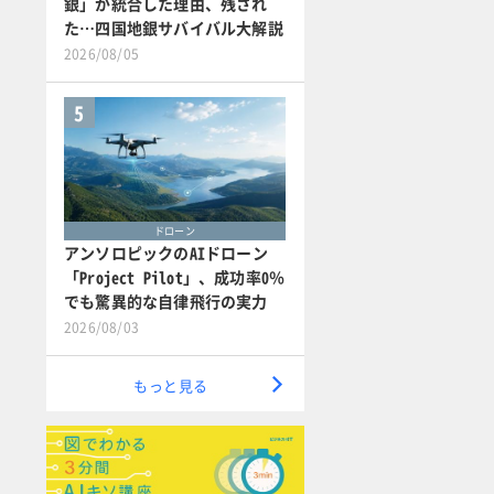
銀」が統合した理由、残され
た…四国地銀サバイバル大解説
2026/08/05
5
ドローン
アンソロピックのAIドローン
「Project Pilot」、成功率0％
でも驚異的な自律飛行の実力
2026/08/03
もっと見る