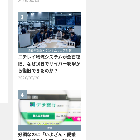
2026/08/05
3
標的型攻撃・ランサムウェア対策
ニチレイ物流システムが全面復
旧、なぜ10日でサイバー攻撃か
ら復旧できたのか？
2026/07/26
本
4
地銀
好調なのに「いよぎん・愛媛