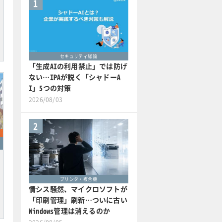
1
セキュリティ総論
「生成AIの利用禁止」では防げ
ない…IPAが説く「シャドーA
I」5つの対策
2026/08/03
2
プリンタ・複合機
情シス騒然、マイクロソフトが
「印刷管理」刷新…ついに古い
Windows管理は消えるのか