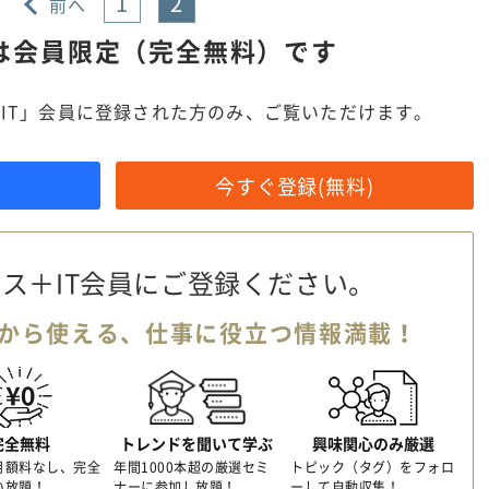
1
2
前へ
は
会員限定（完全無料）です
IT」会員に登録された方のみ、ご覧いただけます。
今すぐ登録(無料)
ス＋IT会員に
ご登録ください。
から使える、
仕事に役立つ情報満載！
完全無料
トレンドを聞いて学ぶ
興味関心のみ厳選
月額料なし、完全
年間1000本超の厳選セミ
トピック（タグ）をフォロ
い放題！
ナーに参加し放題！
ーして自動収集！