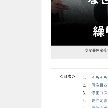
なぜ要件定義
＜目次＞
そもそも
再注目さ
修正コス
要件定義