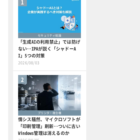
1
セキュリティ総論
「生成AIの利用禁止」では防げ
ない…IPAが説く「シャドーA
I」5つの対策
2026/08/03
2
プリンタ・複合機
情シス騒然、マイクロソフトが
「印刷管理」刷新…ついに古い
Windows管理は消えるのか