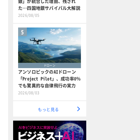
銀」が統合した理由、残され
た…四国地銀サバイバル大解説
2026/08/05
5
ドローン
アンソロピックのAIドローン
「Project Pilot」、成功率0％
でも驚異的な自律飛行の実力
2026/08/03
もっと見る