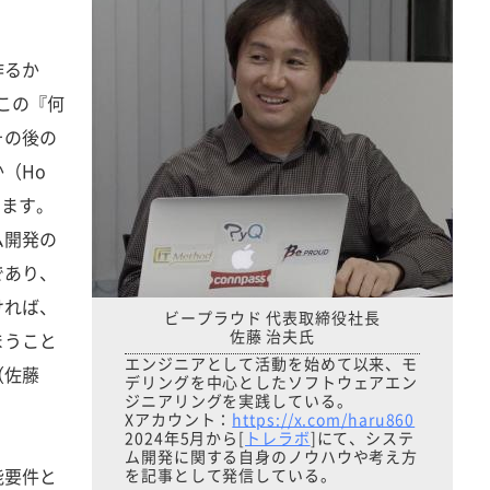
作るか
この『何
その後の
（Ho
ります。
ム開発の
であり、
ければ、
ビープラウド 代表取締役社長
佐藤 治夫氏
まうこと
エンジニアとして活動を始めて以来、モ
（佐藤
デリングを中心としたソフトウェアエン
ジニアリングを実践している。
Xアカウント：
https://x.com/haru860
2024年5月から[
トレラボ
]にて、システ
ム開発に関する自身のノウハウや考え方
能要件と
を記事として発信している。