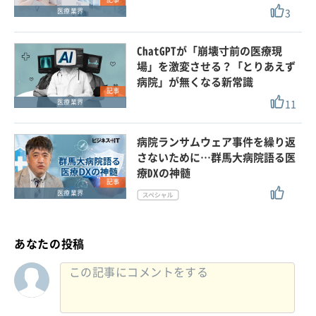
3
医療業界
ChatGPTが「崩壊寸前の医療現
場」を激変させる？「とりあえず
病院」が無くなる新常識
記事
11
医療業界
病院ランサムウェア事件を繰り返
さないために…群馬大病院語る医
療DXの神髄
記事
医療業界
あなたの投稿