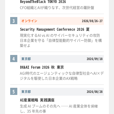
BeyondTheBlack TOKYO 2026
CFO組織とAIが織りなす、次世代経営の羅針盤
3
オンライン
2026/08/26-27
Security Management Conference 2026 夏
現実化するAI vs AI のサイバーセキュリティの攻防
日本企業を守る「自律型能動的サイバー防御」を構
築せよ
4
東京都
2026/09/18
DX&AI Forum 2026 秋 東京
AGI時代のエージェンティックな自律型社会へAI×デ
ジタルを駆使した日本企業のAX戦略
5
東京都
2026/08/28
AI産業戦略 実践講座
生成 AI ブームのその先へ ── AI 産業全体を俯瞰
し、35 年先の事