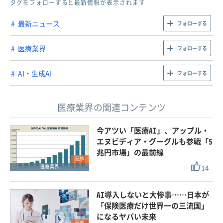
タグをフォローすると最新情報が表示されます
最新ニュース
フォローする
医療業界
フォローする
AI・生成AI
フォローする
医療業界の関連コンテンツ
今アツい「医療AI」、アップル・
エヌビディア・グーグルも参戦「5
兆円市場」の最前線
記事
14
医療業界
AI導入しないと大惨事……日本が
「保険医療だけ世界一の三流国」
になるヤバい未来
記事