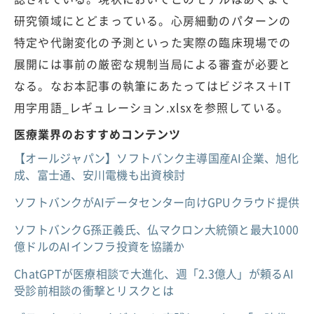
研究領域にとどまっている。心房細動のパターンの
特定や代謝変化の予測といった実際の臨床現場での
展開には事前の厳密な規制当局による審査が必要と
なる。なお本記事の執筆にあたってはビジネス＋IT
用字用語_レギュレーション.xlsxを参照している。
医療業界のおすすめコンテンツ
【オールジャパン】ソフトバンク主導国産AI企業、旭化
成、富士通、安川電機も出資検討
ソフトバンクがAIデータセンター向けGPUクラウド提供
ソフトバンクG孫正義氏、仏マクロン大統領と最大1000
億ドルのAIインフラ投資を協議か
ChatGPTが医療相談で大進化、週「2.3億人」が頼るAI
受診前相談の衝撃とリスクとは