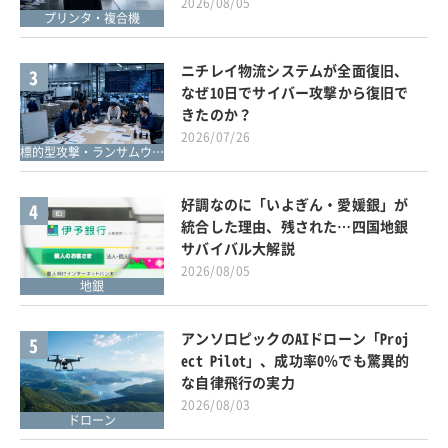
2026/08/05
プリンタ・複合機
ニチレイ物流システムが全面復旧、
3
なぜ10日でサイバー攻撃から復旧で
きたのか？
2026/07/26
標的型攻撃・ランサムウェア対策
好調なのに「いよぎん・愛媛銀」が
4
統合した理由、残された…四国地銀
サバイバル大解説
2026/08/05
地銀
アンソロピックのAIドローン「Proj
5
ect Pilot」、成功率0％でも驚異的
な自律飛行の実力
2026/08/03
ドローン