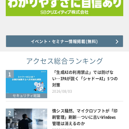
イベント・セミナー情報掲載(無料)
アクセス総合ランキング
「生成AIの利用禁止」では防げな
1
い…IPAが説く「シャドーAI」5つの
対策
2026/08/03
セキュリティ総論
情シス騒然、マイクロソフトが「印
2
刷管理」刷新…ついに古いWindows
管理は消えるのか