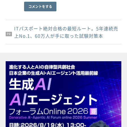
コメントをする
ITパスポート絶対合格の最短ルート。5年連続売
PR
PR
PR
上No.1、60万人が手に取った試験対策本